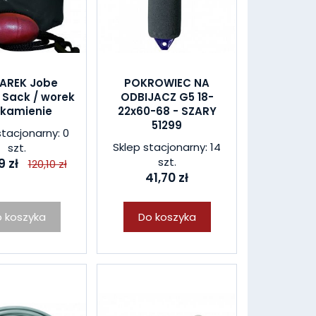
ŻAREK Jobe
POKROWIEC NA
 Sack / worek
ODBIJACZ G5 18-
 kamienie
22x60-68 - SZARY
51299
stacjonarny: 0
Sklep stacjonarny: 14
szt.
szt.
9 zł
120,10 zł
41,70 zł
 koszyka
Do koszyka