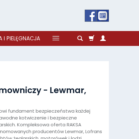
 I PIELĘGNACJA
cumowniczy - Lewmar,
owi fundament bezpieczeństwa każdej
zawodne kotwiczenie i bezpieczne
rskich. Kompleksowa oferta RAKSA
 renomowanych producentów Lewmar, Lofrans
htów żeglarskich, motorówek i łodzi