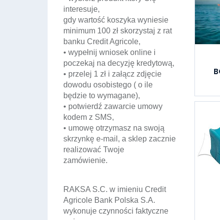
interesuje,
gdy wartość koszyka wyniesie
minimum 100 zł skorzystaj z rat
banku Credit Agricole,
• wypełnij wniosek online i
poczekaj na decyzję kredytową,
B
• przelej 1 zł i załącz zdjęcie
dowodu osobistego ( o ile
będzie to wymagane),
• potwierdź zawarcie umowy
kodem z SMS,
• umowę otrzymasz na swoją
skrzynkę e-mail, a sklep zacznie
realizować Twoje
zamówienie.
RAKSA S.C. w imieniu Credit
Agricole Bank Polska S.A.
wykonuje czynności faktyczne