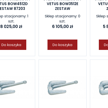
TUS BOW4512D
VETUS BOW3512E
VETU
ESTAW 87203
ZESTAW
ep stacjonarny: 1
Sklep stacjonarny: 0
Sklep 
szt.
szt.
8 025,00 zł
6 105,00 zł
5 
Do koszyka
Do koszyka
Do