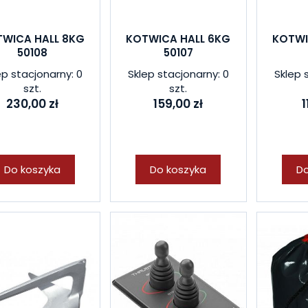
WICA HALL 8KG
KOTWICA HALL 6KG
KOTWI
50108
50107
ep stacjonarny: 0
Sklep stacjonarny: 0
Sklep 
szt.
szt.
230,00 zł
159,00 zł
1
Do koszyka
Do koszyka
Do