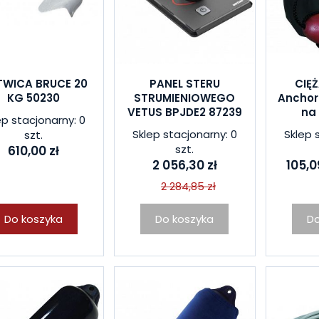
WICA BRUCE 20
PANEL STERU
CIĘ
KG 50230
STRUMIENIOWEGO
Anchor
VETUS BPJDE2 87239
na
ep stacjonarny: 0
Sklep stacjonarny: 0
Sklep 
szt.
szt.
610,00 zł
2 056,30 zł
105,0
2 284,85 zł
Do koszyka
Do koszyka
Do