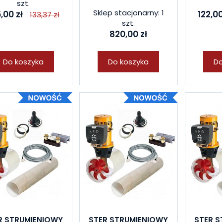
szt.
Sklep stacjonarny: 1
,00 zł
122,00
133,37 zł
szt.
820,00 zł
Do koszyka
Do koszyka
Do
R STRUMIENIOWY
STER STRUMIENIOWY
STER 