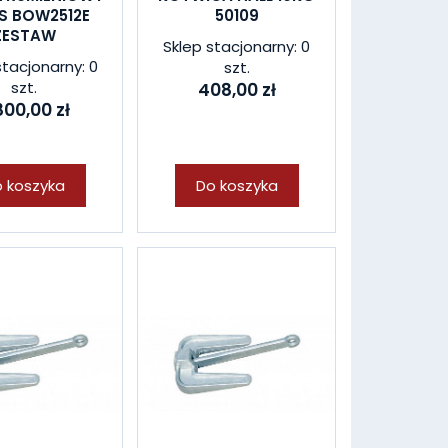
S BOW2512E
50109
ZESTAW
Sklep stacjonarny: 0
stacjonarny: 0
szt.
szt.
408,00 zł
800,00 zł
 koszyka
Do koszyka