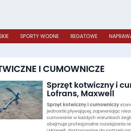
SKIE
SPORTY WODNE
REGATOWE
NAPRAWA
TWICZNE I CUMOWNICZE
Sprzęt kotwiczny i 
Lofrans, Maxwell
Sprzęt kotwiczny i cumowniczy
stan
jednostki pływającej, zapewniając nie
cumowanie w każdych warunkach żegla
obejmuje profesjonalne rozwiązania
i Maxwell, dostosowane do potrzeb jac