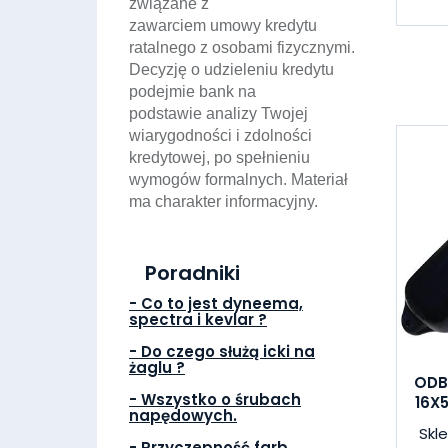
związane z
zawarciem umowy kredytu
ratalnego z osobami fizycznymi.
Decyzję o udzieleniu kredytu
podejmie bank na
podstawie analizy Twojej
wiarygodności i zdolności
kredytowej, po spełnieniu
wymogów formalnych. Materiał
ma charakter informacyjny.
Poradniki
- Co to jest dyneema,
spectra i kevlar ?
- Do czego służą icki na
żaglu ?
ODB
- Wszystko o śrubach
16X
napędowych.
Skl
- Przyczepność farb