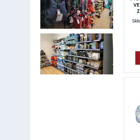
VE
Z
Skl