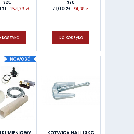
szt.
szt.
 zł
71,00 zł
154,78 zł
91,38 zł
 koszyka
Do koszyka
STRUMIENIOWY
KOTWICA HALL 10KG