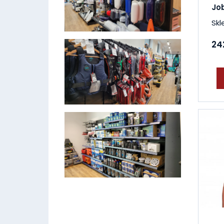
Job
Skl
242