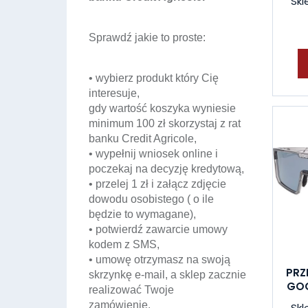
Skl
Sprawdź jakie to proste:
• wybierz produkt który Cię
interesuje,
gdy wartość koszyka wyniesie
minimum 100 zł skorzystaj z rat
banku Credit Agricole,
• wypełnij wniosek online i
poczekaj na decyzję kredytową,
• przelej 1 zł i załącz zdjęcie
dowodu osobistego ( o ile
będzie to wymagane),
• potwierdź zawarcie umowy
kodem z SMS,
• umowę otrzymasz na swoją
PRZ
skrzynkę e-mail, a sklep zacznie
GOG
realizować Twoje
zamówienie.
Skl