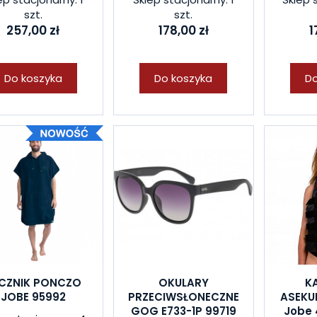
szt.
szt.
257,00 zł
178,00 zł
1
Do koszyka
Do koszyka
Do
CZNIK PONCZO
OKULARY
K
JOBE 95992
PRZECIWSŁONECZNE
ASEKU
GOG E733-1P 99719
Jobe 