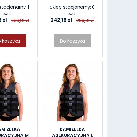
stacjonarny: 1
Sklep stacjonarny: 0
szt.
szt.
 zł
242,18 zł
288,31 zł
288,31 zł
 koszyka
Do koszyka
AMIZELKA
KAMIZELKA
URACYJNA M
ASEKURACYJNA L