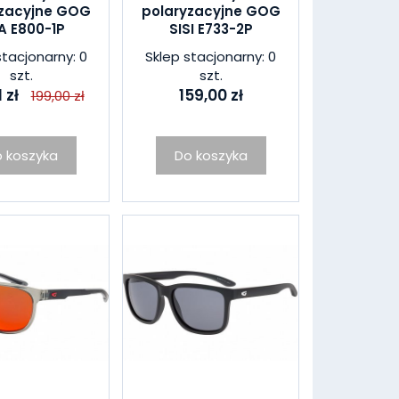
yzacyjne GOG
polaryzacyjne GOG
A E800-1P
SISI E733-2P
stacjonarny: 0
Sklep stacjonarny: 0
szt.
szt.
 zł
159,00 zł
199,00 zł
 koszyka
Do koszyka