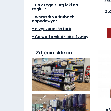
Skl
- Do czego służą icki na
żaglu ?
252
- Wszystko o śrubach
napędowych.
- Przyczepność farb
- Co warto wiedzieć o żywicy
Zdjęcia sklepu
AS