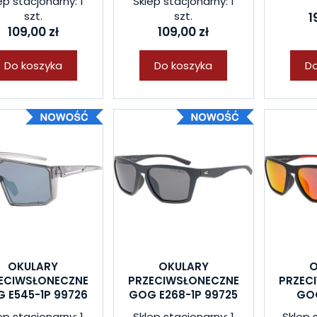
ep stacjonarny: 1
Sklep stacjonarny: 1
szt.
szt.
1
109,00 zł
109,00 zł
Do koszyka
Do koszyka
Do
OKULARY
OKULARY
O
ECIWSŁONECZNE
PRZECIWSŁONECZNE
PRZEC
 E545-1P 99726
GOG E268-1P 99725
GOG
ep stacjonarny: 1
Sklep stacjonarny: 1
Sklep 