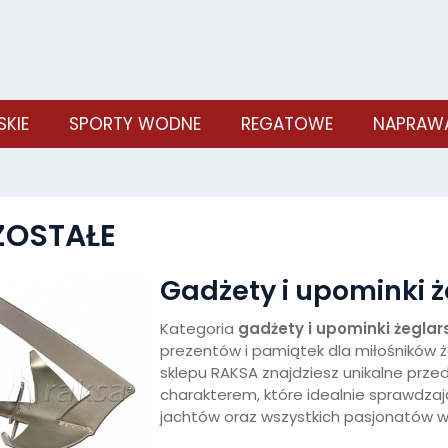
SKIE
SPORTY WODNE
REGATOWE
NAPRAWA
ZOSTAŁE
Gadżety i upominki ż
Kategoria
gadżety i upominki żeglar
prezentów i pamiątek dla miłośników 
sklepu RAKSA znajdziesz unikalne prz
charakterem, które idealnie sprawdzają 
jachtów oraz wszystkich pasjonatów 