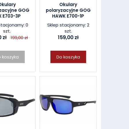
Okulary
Okulary
yzacyjne GOG
polaryzacyjne GOG
X E703-3P
HAWK E700-1P
stacjonarny: 0
Sklep stacjonarny: 2
szt.
szt.
 zł
159,00 zł
199,00 zł
 koszyka
Do koszyka