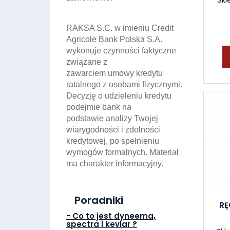
RAKSA S.C. w imieniu Credit
Agricole Bank Polska S.A.
wykonuje czynności faktyczne
związane z
zawarciem umowy kredytu
ratalnego z osobami fizycznymi.
Decyzję o udzieleniu kredytu
podejmie bank na
podstawie analizy Twojej
wiarygodności i zdolności
kredytowej, po spełnieniu
wymogów formalnych. Materiał
ma charakter informacyjny.
Poradniki
RĘ
- Co to jest dyneema,
spectra i kevlar ?