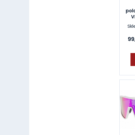
pol
V
Skl
99