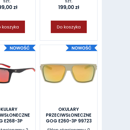
szt.
szt.
99,00 zł
199,00 zł
 koszyka
Do koszyka
KULARY
OKULARY
IWSŁONECZNE
PRZECIWSŁONECZNE
 E268-3P
GOG E260-3P 99723
stacjonarny: 2
Sklep stacjonarny: 0