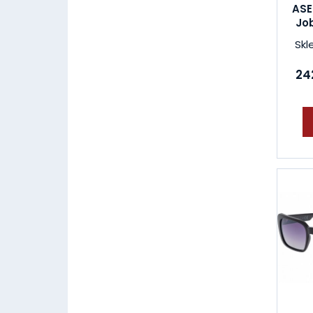
ASE
Job
Skl
242