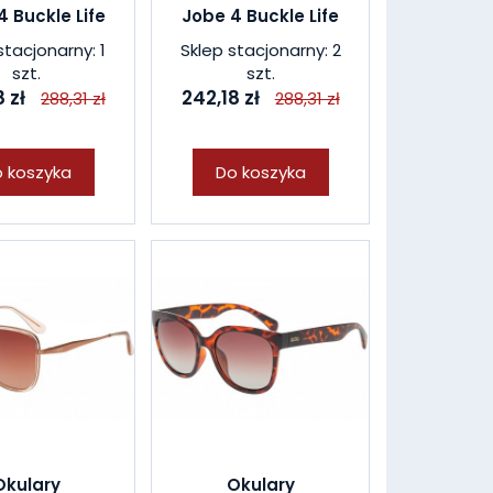
4 Buckle Life
Jobe 4 Buckle Life
stacjonarny: 1
Sklep stacjonarny: 2
szt.
szt.
 zł
242,18 zł
288,31 zł
288,31 zł
 koszyka
Do koszyka
Okulary
Okulary