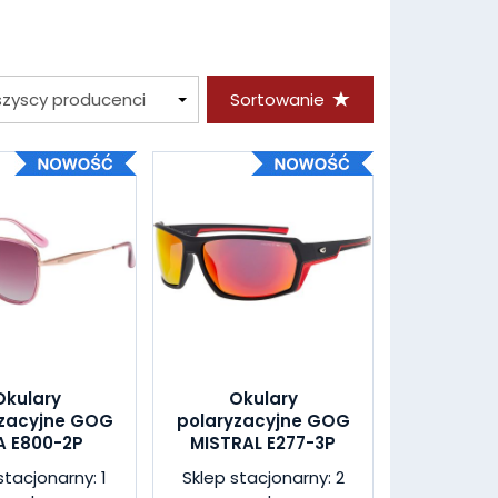
Sortowanie
Okulary
Okulary
yzacyjne GOG
polaryzacyjne GOG
A E800-2P
MISTRAL E277-3P
stacjonarny: 1
Sklep stacjonarny: 2