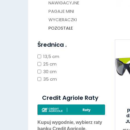
NAWIGACYJNE
PAGAJE MINI
WYCIERACZKI
POZOSTAŁE
Średnica .
13,5 cm
25 cm
30 cm
35 cm
Credit Agriole Raty
p
d
J
Kupuj wygodnie, wybierz raty
banku Credit Agricole.