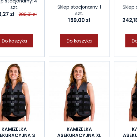
ep stacjonarny: 4
Sklep stacjonarny: 1
Sklep 
szt.
szt.
,27 zł
288,31 zł
159,00 zł
242,18
Do koszyka
Do koszyka
Do
KAMIZELKA
KAMIZELKA
K
EKURACYJNA S
ASEKURACYJNA XL
ASEK