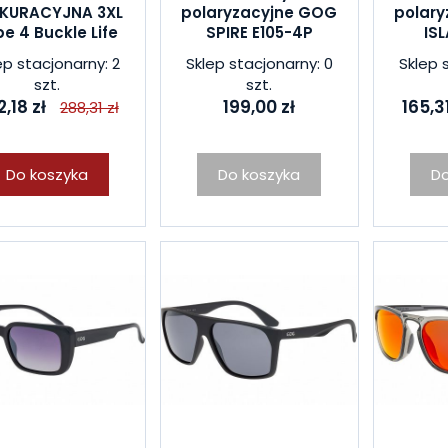
KURACYJNA 3XL
polaryzacyjne GOG
polar
e 4 Buckle Life
SPIRE E105-4P
ISL
ep stacjonarny: 2
Sklep stacjonarny: 0
Sklep 
szt.
szt.
,18 zł
199,00 zł
165,31
288,31 zł
Do koszyka
Do koszyka
Do