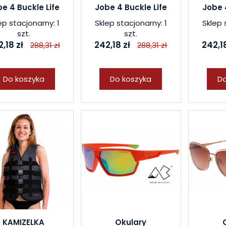
e 4 Buckle Life
Jobe 4 Buckle Life
Jobe 
ep stacjonarny: 1
Sklep stacjonarny: 1
Sklep 
szt.
szt.
,18 zł
242,18 zł
242,18
288,31 zł
288,31 zł
Do koszyka
Do koszyka
Do
KAMIZELKA
Okulary