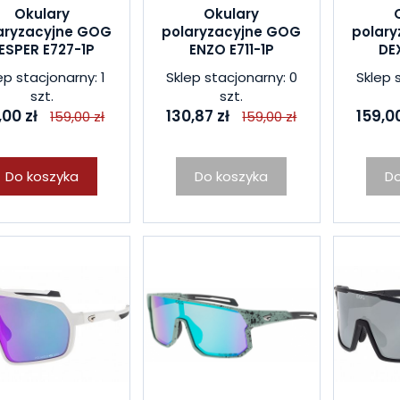
Okulary
Okulary
aryzacyjne GOG
polaryzacyjne GOG
polar
ESPER E727-1P
ENZO E711-1P
DE
ep stacjonarny: 1
Sklep stacjonarny: 0
Sklep 
szt.
szt.
,00 zł
130,87 zł
159,00
159,00 zł
159,00 zł
Do koszyka
Do koszyka
Do