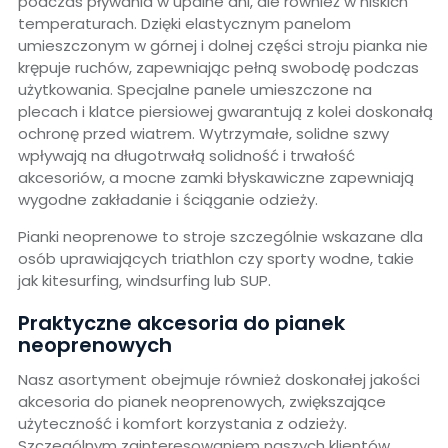
podczas pływania w upalne dni, ale również w niskich
temperaturach. Dzięki elastycznym panelom
umieszczonym w górnej i dolnej części stroju pianka nie
krępuje ruchów, zapewniając pełną swobodę podczas
użytkowania. Specjalne panele umieszczone na
plecach i klatce piersiowej gwarantują z kolei doskonałą
ochronę przed wiatrem. Wytrzymałe, solidne szwy
wpływają na długotrwałą solidność i trwałość
akcesoriów, a mocne zamki błyskawiczne zapewniają
wygodne zakładanie i ściąganie odzieży.
Pianki neoprenowe to stroje szczególnie wskazane dla
osób uprawiających triathlon czy sporty wodne, takie
jak kitesurfing, windsurfing lub SUP.
Praktyczne akcesoria do pianek
neoprenowych
Nasz asortyment obejmuje również doskonałej jakości
akcesoria do pianek neoprenowych, zwiększające
użyteczność i komfort korzystania z odzieży.
Szczególnym zainteresowaniem naszych klientów