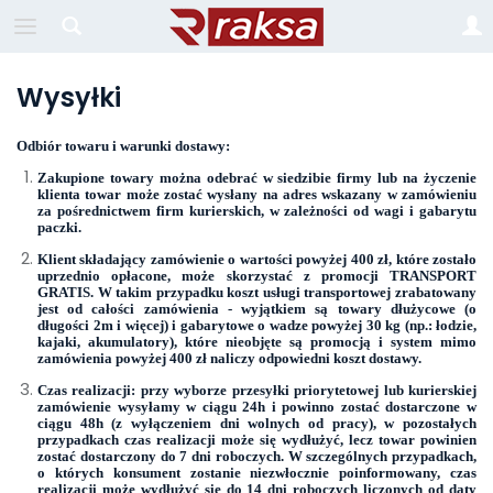
Wysyłki
Odbiór towaru i warunki dostawy:
Zakupione towary można odebrać w siedzibie firmy lub na życzenie
klienta towar może zostać wysłany na adres wskazany w zamówieniu
za pośrednictwem firm kurierskich, w zależności od wagi i gabarytu
paczki.
Klient składający zamówienie o wartości powyżej 400 zł, które zostało
uprzednio opłacone, może skorzystać z promocji TRANSPORT
GRATIS. W takim przypadku koszt usługi transportowej zrabatowany
jest od całości zamówienia - wyjątkiem są towary dłużycowe (o
długości 2m i więcej) i gabarytowe o wadze powyżej 30 kg (np.: łodzie,
kajaki, akumulatory), które nieobjęte są promocją i system mimo
zamówienia powyżej 400 zł naliczy odpowiedni koszt dostawy.
Czas realizacji: przy wyborze przesyłki priorytetowej lub kurierskiej
zamówienie wysyłamy w ciągu 24h i powinno zostać dostarczone w
ciągu 48h (z wyłączeniem dni wolnych od pracy), w pozostałych
przypadkach czas realizacji może się wydłużyć, lecz towar powinien
zostać dostarczony do 7 dni roboczych. W szczególnych przypadkach,
o których konsument zostanie niezwłocznie poinformowany, czas
realizacji może wydłużyć się do 14 dni roboczych liczonych od daty