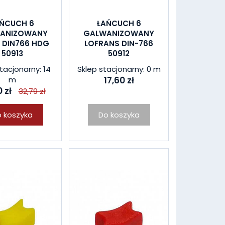
ŃCUCH 6
ŁAŃCUCH 6
ANIZOWANY
GALWANIZOWANY
 DIN766 HDG
LOFRANS DIN-766
50913
50912
tacjonarny: 14
Sklep stacjonarny: 0 m
m
17,60 zł
 zł
32,79 zł
 koszyka
Do koszyka