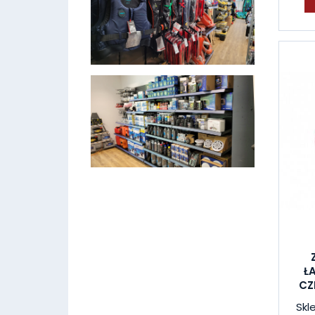
Ł
CZ
Skl