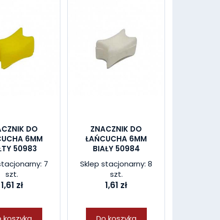
ACZNIK DO
ZNACZNIK DO
CUCHA 6MM
ŁAŃCUCHA 6MM
ŁTY 50983
BIAŁY 50984
stacjonarny: 7
Sklep stacjonarny: 8
szt.
szt.
1,61 zł
1,61 zł
 koszyka
Do koszyka