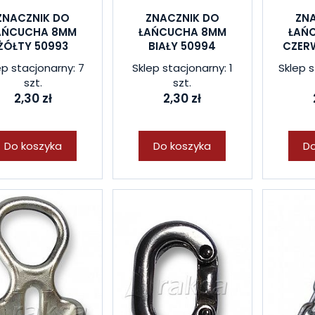
ZNACZNIK DO
ZNACZNIK DO
ZN
AŃCUCHA 8MM
ŁAŃCUCHA 8MM
ŁAŃ
ŻÓŁTY 50993
BIAŁY 50994
CZER
ep stacjonarny: 7
Sklep stacjonarny: 1
Sklep s
szt.
szt.
2,30 zł
2,30 zł
Do koszyka
Do koszyka
Do