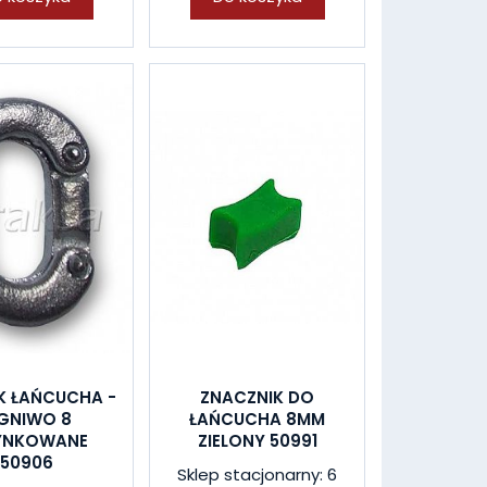
K ŁAŃCUCHA -
ZNACZNIK DO
GNIWO 8
ŁAŃCUCHA 8MM
YNKOWANE
ZIELONY 50991
50906
Sklep stacjonarny: 6