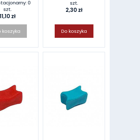
stacjonarny: 0
szt.
szt.
2,30 zł
11,10 zł
 koszyka
Do koszyka