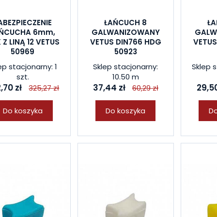
ABEZPIECZENIE
ŁAŃCUCH 8
ŁA
AŃCUCHA 6mm,
GALWANIZOWANY
GALW
 Z LINĄ 12 VETUS
VETUS DIN766 HDG
VETUS
50969
50923
ep stacjonarny: 1
Sklep stacjonarny:
Sklep s
szt.
10.50 m
,70 zł
37,44 zł
29,50
325,27 zł
60,29 zł
Do koszyka
Do koszyka
Do