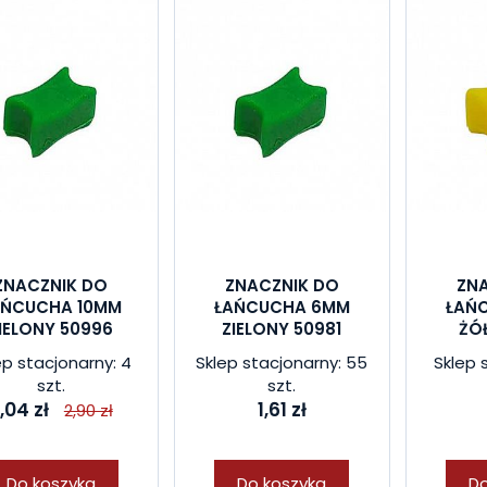
ZNACZNIK DO
ZNACZNIK DO
ZN
AŃCUCHA 10MM
ŁAŃCUCHA 6MM
ŁAŃ
IELONY 50996
ZIELONY 50981
ŻÓ
ep stacjonarny: 4
Sklep stacjonarny: 55
Sklep 
szt.
szt.
,04 zł
1,61 zł
2,90 zł
Do koszyka
Do koszyka
Do