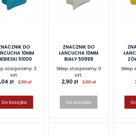
ZNACZNIK DO
ZNACZNIK DO
ZN
AŃCUCHA 10MM
ŁAŃCUCHA 10MM
ŁAŃC
IEBIESKI 51000
BIAŁY 50999
ŻÓ
ep stacjonarny: 3
Sklep stacjonarny: 0
Sklep 
szt.
szt.
,04 zł
2,90 zł
2,90 zł
2,90 zł
Do koszyka
Do koszyka
Do