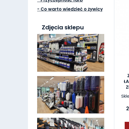
- Co warto wiedzieć o żywicy
Zdjęcia sklepu
Ł
Z
Skl
2