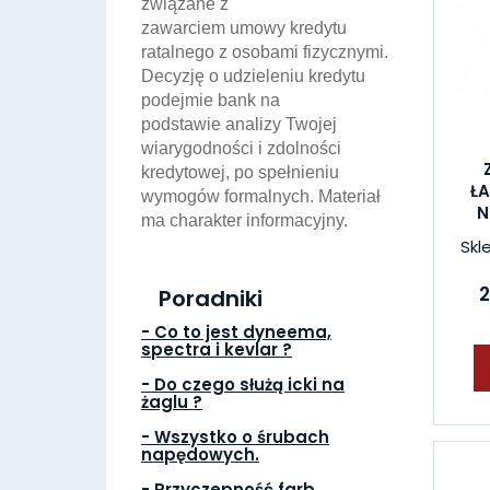
związane z
zawarciem umowy kredytu
ratalnego z osobami fizycznymi.
Decyzję o udzieleniu kredytu
podejmie bank na
podstawie analizy Twojej
wiarygodności i zdolności
kredytowej, po spełnieniu
Ł
wymogów formalnych. Materiał
N
ma charakter informacyjny.
Skl
2
Poradniki
- Co to jest dyneema,
spectra i kevlar ?
- Do czego służą icki na
żaglu ?
- Wszystko o śrubach
napędowych.
- Przyczepność farb