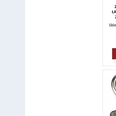
Ł
Skl