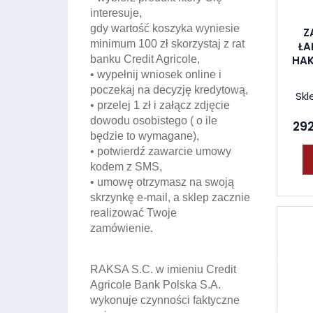
interesuje,
gdy wartość koszyka wyniesie
Z
minimum 100 zł skorzystaj z rat
Ł
banku Credit Agricole,
HAK
• wypełnij wniosek online i
poczekaj na decyzję kredytową,
Skl
• przelej 1 zł i załącz zdjęcie
dowodu osobistego ( o ile
292
będzie to wymagane),
• potwierdź zawarcie umowy
kodem z SMS,
• umowę otrzymasz na swoją
skrzynkę e-mail, a sklep zacznie
realizować Twoje
zamówienie.
RAKSA S.C. w imieniu Credit
Agricole Bank Polska S.A.
wykonuje czynności faktyczne