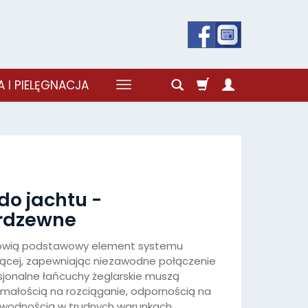
 I PIELĘGNACJA
do jachtu -
erdzewne
wią podstawowy element systemu
jącej, zapewniając niezawodne połączenie
esjonalne łańcuchy żeglarskie muszą
małością na rozciąganie, odpornością na
zawodnością w trudnych warunkach