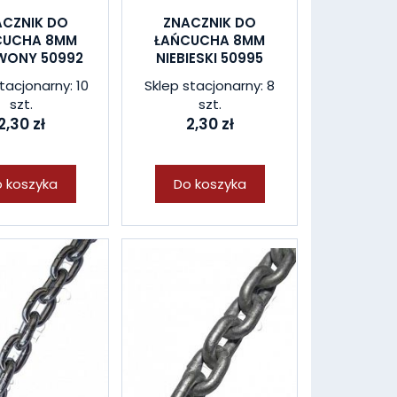
ACZNIK DO
ZNACZNIK DO
CUCHA 8MM
ŁAŃCUCHA 8MM
WONY 50992
NIEBIESKI 50995
tacjonarny: 10
Sklep stacjonarny: 8
szt.
szt.
2,30 zł
2,30 zł
 koszyka
Do koszyka