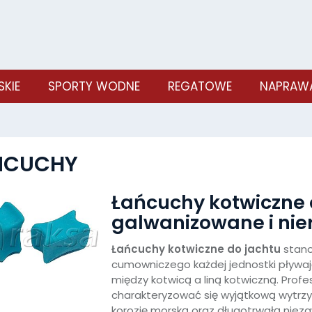
SKIE
SPORTY WODNE
REGATOWE
NAPRAWA
ŃCUCHY
Łańcuchy kotwiczne 
galwanizowane i ni
Łańcuchy kotwiczne do jachtu
stano
cumowniczego każdej jednostki pływa
między kotwicą a liną kotwiczną. Prof
charakteryzować się wyjątkową wytrzy
korozję morską oraz długotrwałą nie