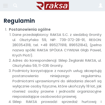
Regulamin
Postanowienia ogólne
Dane przedsiębiorcy: RAKSA S.C. z siedzibą Gronity
ul. Olsztyńska 59, NIP: 739-372-28-91, REGON:
280354318, tel. +48 895271918, 896521842, (pełna
nazwa spółki: RAKSA SPÓŁKA CYWILNA Głąb Paweł,
Krych Piotr).
Adres do korespondencji: Sklep Żeglarski RAKSA, ul.
Olsztyńska 59, 11-036 Gronity.
Podmioty korzystające z naszych usług akceptują
postanowienia niniejszego regulaminu.
Podmiotami uprawnionymi do składania zleceń są
wyłącznie osoby fizyczne, które ukończyły 18 lat, jak
również osoby prawne i jednostki organizacyjne
nieposiadające osobowości prawnej.
Sklep RAKSA prowadzi sprzedaż hurtową i