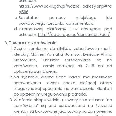
adresem:
https://www.uokik.gov.pl/wazne_adresy.php#fa
q596
.
Bezpłatnej pomocy miejskiego lub
powiatowego rzecznika Konsumentów.
Internetowej platformy ODR dostępnej pod
adresem:
http://ec.europa.eu/consumers/odr/
.
Towary na zamówienie:
Części zamienne do silników zaburtowych marki:
Mercury, Mariner, Yamaha, Johnson, Evinrude, Rhino,
Motorguide, Thruster sprzedawane są na
zamówienie, termin realizacji ok. 3-18 dni od
opłacenia zamówienia.
Na życzenie klienta firma Raksa ma możliwość
sprowadzenia towaru spoza bieżącej oferty
magazynowej specjalnie na zamówienie klienta i
po uprzednim uregulowaniu płatności.
W ofercie sklepu widnieją towary ze statusem ''na
zamówienie'' są one sprowadzane na życzenie
klienta i są traktowane jako towary na zamówienie.