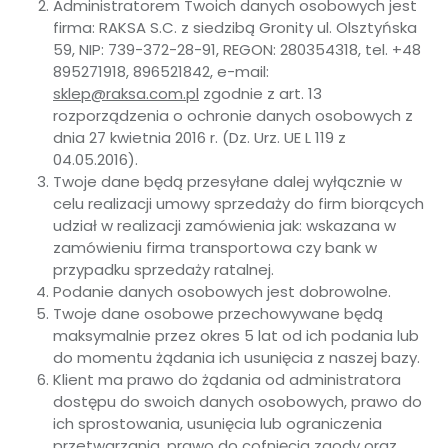
Administratorem Twoich danych osobowych jest
firma: RAKSA S.C. z siedzibą Gronity ul. Olsztyńska
59, NIP: 739-372-28-91, REGON: 280354318, tel. +48
895271918, 896521842, e-mail:
sklep@raksa.com.pl
zgodnie z art. 13
rozporządzenia o ochronie danych osobowych z
dnia 27 kwietnia 2016 r. (Dz. Urz. UE L 119 z
04.05.2016).
Twoje dane będą przesyłane dalej wyłącznie w
celu realizacji umowy sprzedaży do firm biorących
udział w realizacji zamówienia jak: wskazana w
zamówieniu firma transportowa czy bank w
przypadku sprzedaży ratalnej.
Podanie danych osobowych jest dobrowolne.
Twoje dane osobowe przechowywane będą
maksymalnie przez okres 5 lat od ich podania lub
do momentu żądania ich usunięcia z naszej bazy.
Klient ma prawo do żądania od administratora
dostępu do swoich danych osobowych, prawo do
ich sprostowania, usunięcia lub ograniczenia
przetwarzania, prawo do cofnięcia zgody oraz