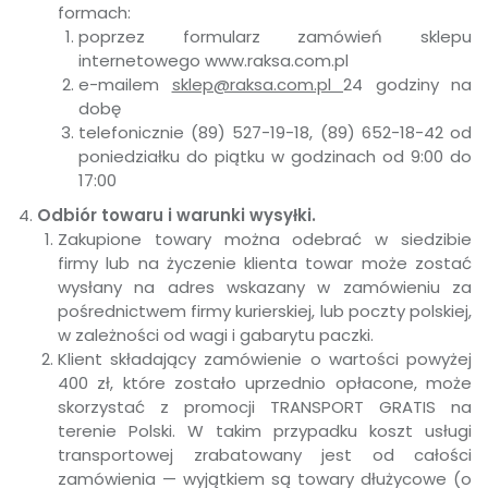
formach:
poprzez formularz zamówień sklepu
internetowego www.raksa.com.pl
e-mailem
sklep@raksa.com.pl
24 godziny na
dobę
telefonicznie (89) 527-19-18, (89) 652-18-42 od
poniedziałku do piątku w godzinach od 9:00 do
17:00
Odbiór towaru i warunki wysyłki.
Zakupione towary można odebrać w siedzibie
firmy lub na życzenie klienta towar może zostać
wysłany na adres wskazany w zamówieniu za
pośrednictwem firmy kurierskiej, lub poczty polskiej,
w zależności od wagi i gabarytu paczki.
Klient składający zamówienie o wartości powyżej
400 zł, które zostało uprzednio opłacone, może
skorzystać z promocji TRANSPORT GRATIS na
terenie Polski. W takim przypadku koszt usługi
transportowej zrabatowany jest od całości
zamówienia — wyjątkiem są towary dłużycowe (o