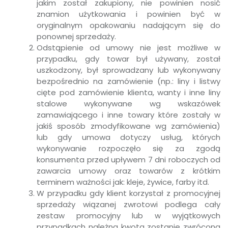
jakim został zakupiony, nie powinien nosić
znamion użytkowania i powinien być w
oryginalnym opakowaniu nadającym się do
ponownej sprzedaży.
Odstąpienie od umowy nie jest możliwe w
przypadku, gdy towar był używany, został
uszkodzony, był sprowadzany lub wykonywany
bezpośrednio na zamówienie (np.: liny i listwy
cięte pod zamówienie klienta, wanty i inne liny
stalowe wykonywane wg wskazówek
zamawiającego i inne towary które zostały w
jakiś sposób zmodyfikowane wg zamówienia)
lub gdy umowa dotyczy usług, których
wykonywanie rozpoczęło się za zgodą
konsumenta przed upływem 7 dni roboczych od
zawarcia umowy oraz towarów z krótkim
terminem ważności jak: kleje, żywice, farby itd.
W przypadku gdy klient korzystał z promocyjnej
sprzedaży wiązanej zwrotowi podlega cały
zestaw promocyjny lub w wyjątkowych
przypadkach należna kwota zostanie zwrócona