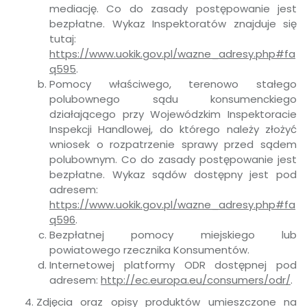
mediację. Co do zasady postępowanie jest
bezpłatne. Wykaz Inspektoratów znajduje się
tutaj:
https://www.uokik.gov.pl/wazne_adresy.php#fa
q595
.
Pomocy właściwego, terenowo stałego
polubownego sądu konsumenckiego
działającego przy Wojewódzkim Inspektoracie
Inspekcji Handlowej, do którego należy złożyć
wniosek o rozpatrzenie sprawy przed sądem
polubownym. Co do zasady postępowanie jest
bezpłatne. Wykaz sądów dostępny jest pod
adresem:
https://www.uokik.gov.pl/wazne_adresy.php#fa
q596
.
Bezpłatnej pomocy miejskiego lub
powiatowego rzecznika Konsumentów.
Internetowej platformy ODR dostępnej pod
adresem:
http://ec.europa.eu/consumers/odr/
.
Zdjęcia oraz opisy produktów umieszczone na