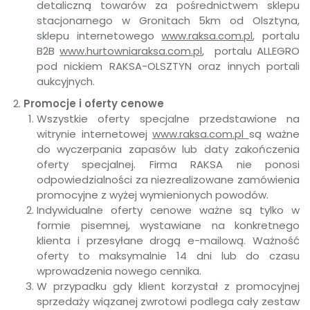
detaliczną towarów za pośrednictwem sklepu
stacjonarnego w Gronitach 5km od Olsztyna,
sklepu internetowego
www.raksa.com.pl
, portalu
B2B
www.hurtowniaraksa.com.pl
, portalu ALLEGRO
pod nickiem RAKSA-OLSZTYN oraz innych portali
aukcyjnych.
Promocje i oferty cenowe
Wszystkie oferty specjalne przedstawione na
witrynie internetowej
www.raksa.com.pl
są ważne
do wyczerpania zapasów lub daty zakończenia
oferty specjalnej. Firma RAKSA nie ponosi
odpowiedzialności za niezrealizowane zamówienia
promocyjne z wyżej wymienionych powodów.
Indywidualne oferty cenowe ważne są tylko w
formie pisemnej, wystawiane na konkretnego
klienta i przesyłane drogą e-mailową. Ważność
oferty to maksymalnie 14 dni lub do czasu
wprowadzenia nowego cennika.
W przypadku gdy klient korzystał z promocyjnej
sprzedaży wiązanej zwrotowi podlega cały zestaw