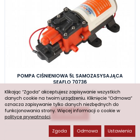
POMPA CIŚNIENIOWA 5L SAMOZASYSAJĄCA
SEAFLO 70736
Sklep stacjonarny: 3 szt.
Klikając “Zgoda” akceptujesz zapisywanie wszystkich
danych cookie na twoim urządzeniu. Kliknięcie “Odmowa”
207,00 zł
oznacza zapisywanie tylko danych niezbędnych do
funkcjonowania strony. Więcej informacji o cookie w
Do koszyka
polityce prywatności
.
Zgoda
Odmowa
Ustawienia