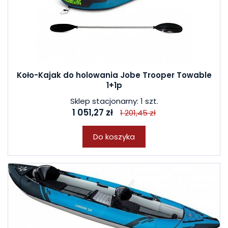
Koło-Kajak do holowania Jobe Trooper Towable
1+1p
Sklep stacjonarny: 1 szt.
1 051,27 zł
1 201,45 zł
Do koszyka