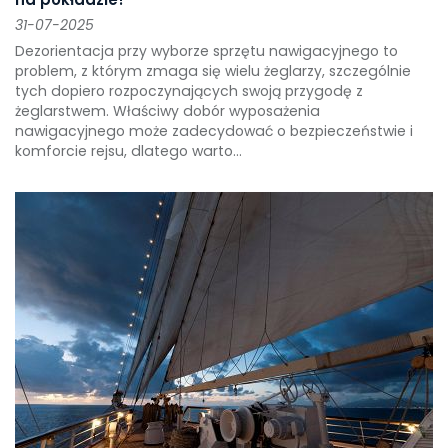
31-07-2025
Dezorientacja przy wyborze sprzętu nawigacyjnego to
problem, z którym zmaga się wielu żeglarzy, szczególnie
tych dopiero rozpoczynających swoją przygodę z
żeglarstwem. Właściwy dobór wyposażenia
nawigacyjnego może zadecydować o bezpieczeństwie i
komforcie rejsu, dlatego warto...