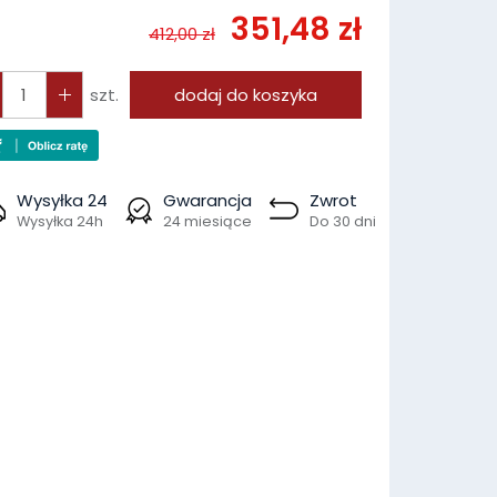
351,48 zł
412,00 zł
szt.
dodaj do koszyka
Wysyłka 24
Gwarancja
Zwrot
Wysyłka 24h
24 miesiące
Do 30 dni