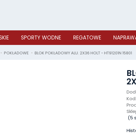
SKIE
SPORTY WODNE
REGATOWE
NAPRAWA
POKŁADOWE
BLOK POKŁADOWY ALU. 2X36 HOLT - HT91201N 15801
B
2X
Doda
Kod
Pro
Skle
(
5
s
Hist