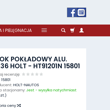
 I PIELĘGNACJA
LOK POKŁADOWY ALU.
36 HOLT - HT91201N 15801
j recenzję:
:
15801
ducent:
HOLT-NAUTOS
p stacjonarny:
Jest - wysyłka natychmiast
zt.)
oria ceny