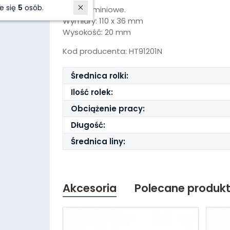
W ostatnich 7 dniach produktem interesuje się
5
osób.
Rolki aluminiowe.
Wymiary: 110 x 36 mm
Wysokość: 20 mm
Kod producenta: HT91201N
Średnica rolki:
Ilość rolek:
Obciążenie pracy:
Długość:
Średnica liny:
Akcesoria
Polecane produk