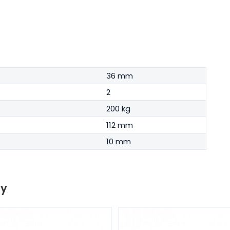
36 mm
2
200 kg
112 mm
10 mm
ty