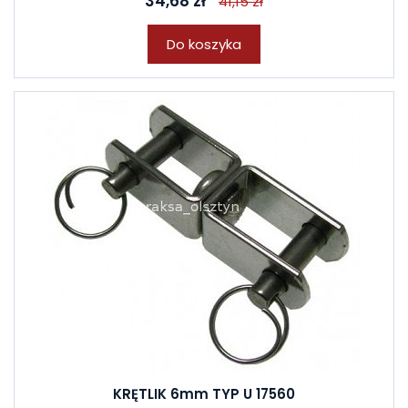
34,68 zł
41,15 zł
Do koszyka
KRĘTLIK 6mm TYP U 17560