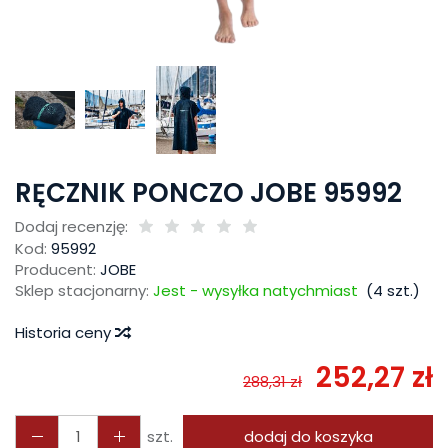
RĘCZNIK PONCZO JOBE 95992
Dodaj recenzję:
Kod:
95992
Producent:
JOBE
Sklep stacjonarny:
Jest - wysyłka natychmiast
(
4
szt.)
Historia ceny
252,27 zł
288,31 zł
szt.
dodaj do koszyka