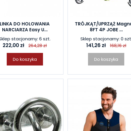
LINKA DO HOLOWANIA
TRÓJKĄT/UPRZĄŻ Mag
NARCIARZA Easy U...
8FT 4P JOBE ...
Sklep stacjonarny: 6 szt.
Sklep stacjonarny: 0 szt
222,00 zł
141,26 zł
264,28 zł
168,16 zł
Do koszyka
Do koszyka