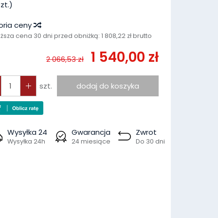
zt.)
oria ceny
iższa cena 30 dni przed obniżką:
1 808,22 zł brutto
1 540,00 zł
2 066,53 zł
szt.
dodaj do koszyka
Wysyłka 24
Gwarancja
Zwrot
Wysyłka 24h
24 miesiące
Do 30 dni