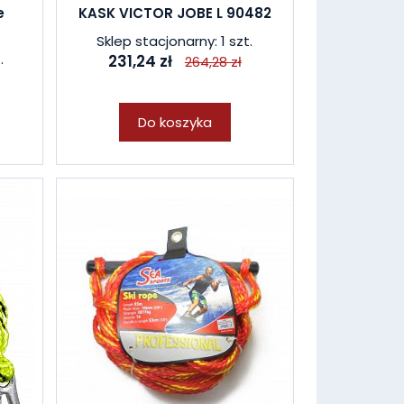
e
KASK VICTOR JOBE L 90482
Sklep stacjonarny: 1 szt.
.
231,24 zł
264,28 zł
Do koszyka