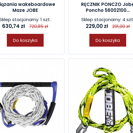
iązania wakeboardowe
RĘCZNIK PONCZO Job
Maze JOBE
Poncho 56002100...
Sklep stacjonarny: 1 szt.
Sklep stacjonarny: 4 szt
630,74 zł
229,00 zł
720,85 zł
291,00 zł
Do koszyka
Do koszyka