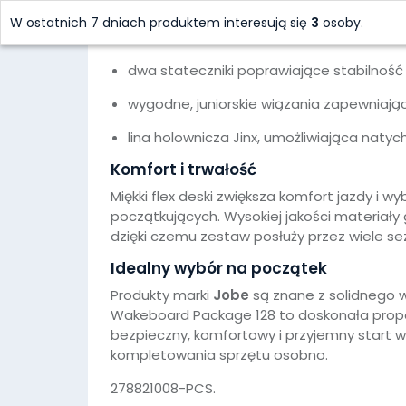
W pakiecie znajduje się wszystko, czego mł
W ostatnich 7 dniach produktem interesują się
3
osoby.
deska wakeboardowa o długości 128 cm, 
dwa stateczniki poprawiające stabilność i
wygodne, juniorskie wiązania zapewniaj
lina holownicza Jinx, umożliwiająca nat
Komfort i trwałość
Miękki flex deski zwiększa komfort jazdy i w
początkujących. Wysokiej jakości materiały
dzięki czemu zestaw posłuży przez wiele s
Idealny wybór na początek
Produkty marki
Jobe
są znane z solidnego w
Wakeboard Package 128 to doskonała propoz
bezpieczny, komfortowy i przyjemny start 
kompletowania sprzętu osobno.
278821008-PCS.