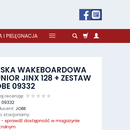
 I PIELĘGNACJA
ESKA WAKEBOARDOWA
NIOR JINX 128 + ZESTAW
BE 09332
j recenzję:
:
09332
ducent:
JOBE
p stacjonarny:
k - sprawdź dostępność w magazynie
tralnym