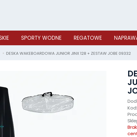
SKIE
SPORTY WODNE
REGATOWE
NAPRAWA
D
DESKA WAKEBOARDOWA JUNIOR JINX 128 + ZESTAW JOBE 09332
D
JU
JO
Doda
Kod
Pro
Skle
Bra
cen