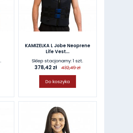
KAMIZELKA L Jobe Neoprene
Life Vest...
.
Sklep stacjonarny: 1 szt.
378,42 zł
432,49 zł
Do koszyka