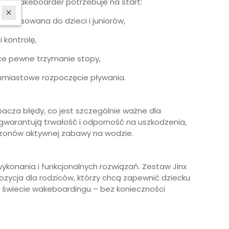
ody wakeboarder potrzebuje na start:
dopasowana do dzieci i juniorów,
 kontrolę,
ące pewne trzymanie stopy,
ychmiastowe rozpoczęcie pływania.
ybacza błędy, co jest szczególnie ważne dla
 gwarantują trwałość i odporność na uszkodzenia,
ezonów aktywnej zabawy na wodzie.
ykonania i funkcjonalnych rozwiązań. Zestaw Jinx
ycja dla rodziców, którzy chcą zapewnić dziecku
w świecie wakeboardingu – bez konieczności