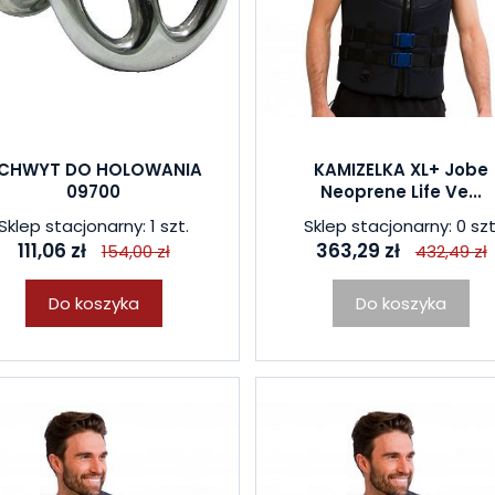
CHWYT DO HOLOWANIA
KAMIZELKA XL+ Jobe
09700
Neoprene Life Ve...
Sklep stacjonarny: 1 szt.
Sklep stacjonarny: 0 szt
111,06 zł
363,29 zł
154,00 zł
432,49 zł
Do koszyka
Do koszyka