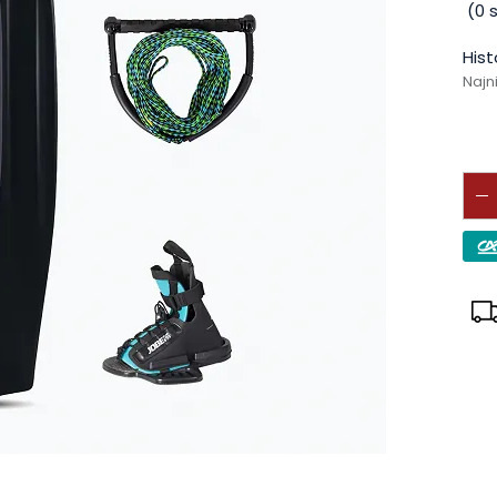
(
0
s
Hist
Najn