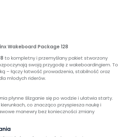
Jinx Wakeboard Package 128
28
to kompletny i przemyślany pakiet stworzony
e rozpoczynają swoją przygodę z wakeboardingiem. To
ką – łączy łatwość prowadzenia, stabilność oraz
la młodych riderów.
nia płynne ślizganie się po wodzie i ułatwia starty.
kierunkach, co znacząco przyspiesza naukę i
awowe manewry bez konieczności zmiany
ania