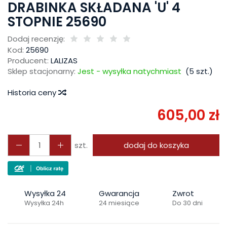
DRABINKA SKŁADANA 'U' 4
STOPNIE 25690
Dodaj recenzję:
Kod:
25690
Producent:
LALIZAS
Sklep stacjonarny:
Jest - wysyłka natychmiast
(
5
szt.)
Historia ceny
605,00 zł
szt.
dodaj do koszyka
Wysyłka 24
Gwarancja
Zwrot
Wysyłka 24h
24 miesiące
Do 30 dni