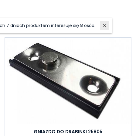
Akcesoria
Polecane produkty
W ostatnich 7 dniach produktem interesuje się
8
osób.
GNIAZDO DO DRABINKI 25805