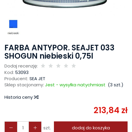
FARBA ANTYPOR. SEAJET 033
SHOGUN niebieski 0,75l
Dodaj recenzję:
Kod:
53093
Producent:
SEA JET
Sklep stacjonarny:
Jest - wysyłka natychmiast
(
3
szt.)
Historia ceny
213,84 zł
szt.
dodaj do koszyka