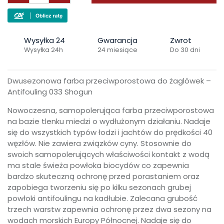
Wysyłka 24
Gwarancja
Zwrot
Wysyłka 24h
24 miesiące
Do 30 dni
Dwusezonowa farba przeciwporostowa do żaglówek –
Antifouling 033 Shogun
Nowoczesna, samopolerująca farba przeciwporostowa
na bazie tlenku miedzi o wydłużonym działaniu. Nadaje
się do wszystkich typów łodzi i jachtów do prędkości 40
węzłów. Nie zawiera związków cyny. Stosownie do
swoich samopolerujących właściwości kontakt z wodą
ma stale świeża powłoka biocydów co zapewnia
bardzo skuteczną ochronę przed porastaniem oraz
zapobiega tworzeniu się po kilku sezonach grubej
powłoki antifoulingu na kadłubie. Zalecana grubość
trzech warstw zapewnia ochronę przez dwa sezony na
wodach morskich Europy Północnej. Nadaje się do