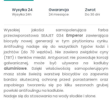
Wysyłka 24
Gwarancja
Zwrot
Wysyłka 24h
24 miesiące
Do 30 dni
Wysokiej jakości samopolerująca farba
przeciwporostowa SEAJET 034
Emperor
zawierająca
biocydy nowej generacji w tym pirytionianu cynku.
Antifouling nadaje się do wszystkich typów łodzi i
jachtów (do 70 węzłów). Nie zawiera związków cyny
(TBT) i tlenków miedzi. Antyporost nie powoduje korozji
galwanicznej, może być używana na kadłuby
aluminiowe
. Dzięki właściwością samopolerującym
masz stale świeżą warstwę biocydów co zapewnia
bardzo skuteczną ochronę przed porastaniem oraz
zapobiega tworzeniu się po kilku sezonach grubej
powłoki antifoulingu na kadłubie.
Nadaje się do stosowania na wody słodkie i słone.