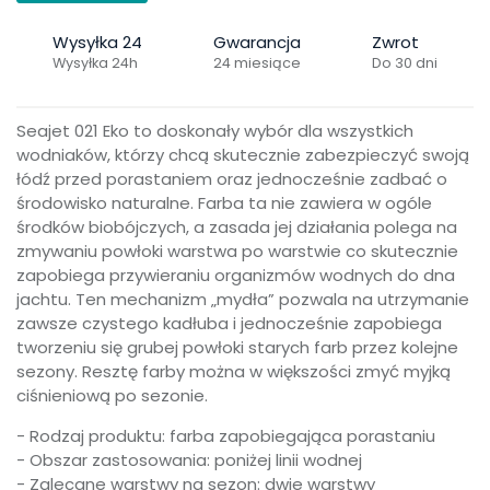
Wysyłka 24
Gwarancja
Zwrot
Wysyłka 24h
24 miesiące
Do 30 dni
Seajet 021 Eko to doskonały wybór dla wszystkich
wodniaków, którzy chcą skutecznie zabezpieczyć swoją
łódź przed porastaniem oraz jednocześnie zadbać o
środowisko naturalne. Farba ta nie zawiera w ogóle
środków biobójczych, a zasada jej działania polega na
zmywaniu powłoki warstwa po warstwie co skutecznie
zapobiega przywieraniu organizmów wodnych do dna
jachtu. Ten mechanizm „mydła” pozwala na utrzymanie
zawsze czystego kadłuba i jednocześnie zapobiega
tworzeniu się grubej powłoki starych farb przez kolejne
sezony. Resztę farby można w większości zmyć myjką
ciśnieniową po sezonie.
- Rodzaj produktu: farba zapobiegająca porastaniu
- Obszar zastosowania: poniżej linii wodnej
- Zalecane warstwy na sezon: dwie warstwy