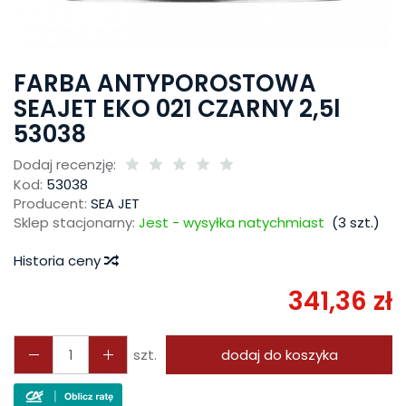
FARBA ANTYPOROSTOWA
SEAJET EKO 021 CZARNY 2,5l
53038
Dodaj recenzję:
Kod:
53038
Producent:
SEA JET
Sklep stacjonarny:
Jest - wysyłka natychmiast
(
3
szt.)
Historia ceny
341,36 zł
szt.
dodaj do koszyka