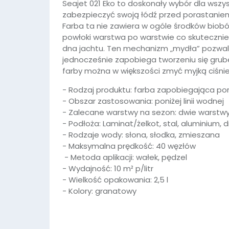
Seajet 021 Eko to doskonały wybór dla wszy
zabezpieczyć swoją łódź przed porastaniem
Farba ta nie zawiera w ogóle środków biobó
powłoki warstwa po warstwie co skuteczni
dna jachtu. Ten mechanizm „mydła” pozwal
jednocześnie zapobiega tworzeniu się grube
farby można w większości zmyć myjką ciśni
- Rodzaj produktu: farba zapobiegająca po
- Obszar zastosowania: poniżej linii wodnej
- Zalecane warstwy na sezon: dwie warstw
- Podłoża: Laminat/żelkot, stal, aluminium,
- Rodzaje wody: słona, słodka, zmieszana
- Maksymalna prędkość: 40 węzłów
- Metoda aplikacji: wałek, pędzel
- Wydajność: 10 m² p/litr
- Wielkość opakowania: 2,5 l
- Kolory: granatowy