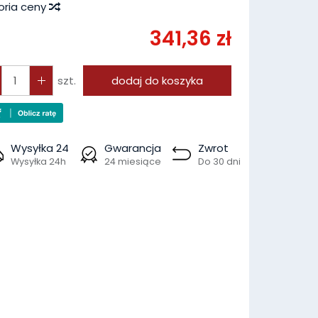
oria ceny
341,36 zł
szt.
dodaj do koszyka
Wysyłka 24
Gwarancja
Zwrot
Wysyłka 24h
24 miesiące
Do 30 dni