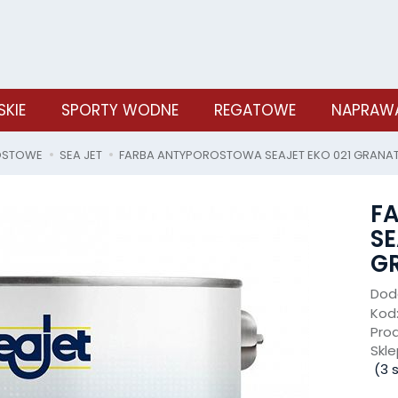
SKIE
SPORTY WODNE
REGATOWE
NAPRAWA
OSTOWE
SEA JET
FARBA ANTYPOROSTOWA SEAJET EKO 021 GRANAT
F
SE
GR
Doda
Kod
Pro
Skle
(
3
s