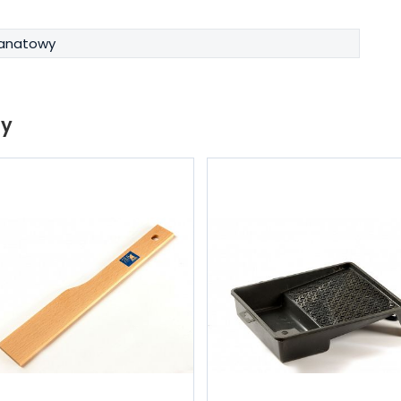
anatowy
ty