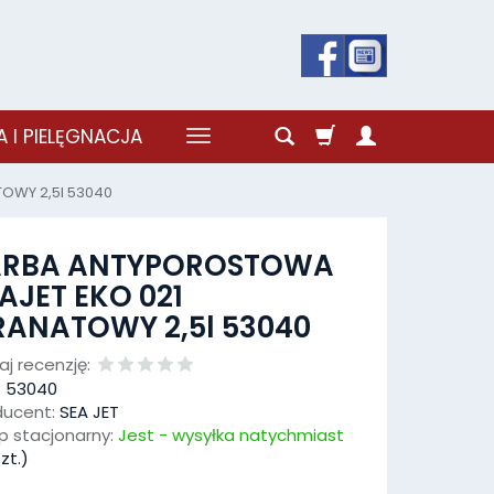
 I PIELĘGNACJA
OWY 2,5l 53040
ARBA ANTYPOROSTOWA
AJET EKO 021
ANATOWY 2,5l 53040
j recenzję:
:
53040
ducent:
SEA JET
p stacjonarny:
Jest - wysyłka natychmiast
zt.)