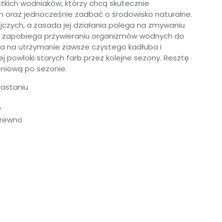
stkich wodniaków, którzy chcą skutecznie
 oraz jednocześnie zadbać o środowisko naturalne.
jczych, a zasada jej działania polega na zmywaniu
e zapobiega przywieraniu organizmów wodnych do
a na utrzymanie zawsze czystego kadłuba i
j powłoki starych farb przez kolejne sezony. Resztę
eniową po sezonie.
rastaniu
y
 drewno