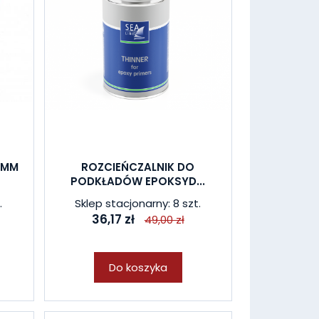
0MM
ROZCIEŃCZALNIK DO
PODKŁADÓW EPOKSYD...
.
Sklep stacjonarny: 8 szt.
36,17 zł
49,00 zł
Do koszyka