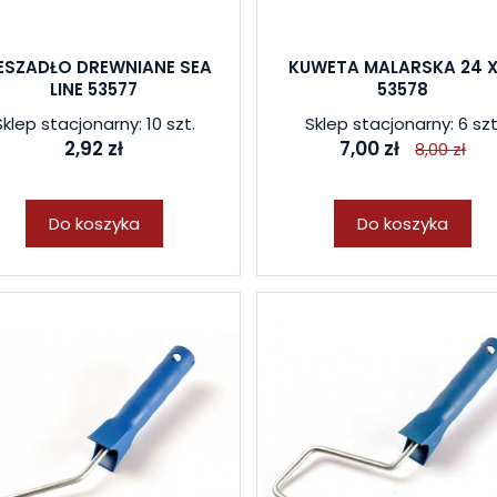
ESZADŁO DREWNIANE SEA
KUWETA MALARSKA 24 X
LINE 53577
53578
Sklep stacjonarny: 10 szt.
Sklep stacjonarny: 6 szt
2,92 zł
7,00 zł
8,00 zł
Do koszyka
Do koszyka