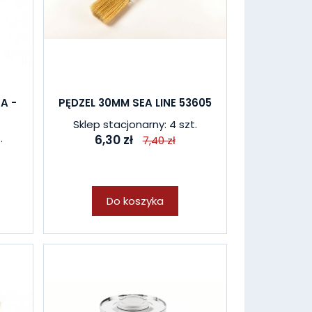
A -
PĘDZEL 30MM SEA LINE 53605
Sklep stacjonarny: 4 szt.
.
6,30 zł
7,40 zł
Do koszyka