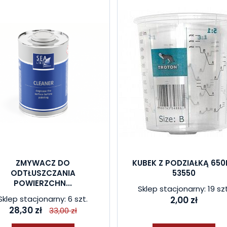
ZMYWACZ DO
KUBEK Z PODZIAŁKĄ 650
ODTŁUSZCZANIA
53550
POWIERZCHN...
Sklep stacjonarny: 19 szt
Sklep stacjonarny: 6 szt.
2,00 zł
28,30 zł
33,00 zł