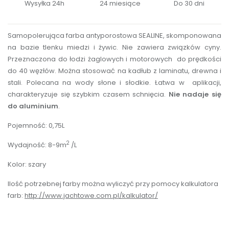
Wysyłka 24h
24 miesiące
Do 30 dni
Samopolerująca farba antyporostowa SEALINE, skomponowana
na bazie tlenku miedzi i żywic. Nie zawiera związków cyny.
Przeznaczona do łodzi żaglowych i motorowych do prędkości
do 40 węzłów. Można stosować na kadłub z laminatu, drewna i
stali. Polecana na wody słone i słodkie. Łatwa w aplikacji,
charakteryzuje się szybkim czasem schnięcia.
Nie nadaje się
do aluminium
.
Pojemność: 0,75L
2
Wydajność: 8-9m
/L
Kolor: szary
Ilość potrzebnej farby można wyliczyć przy pomocy kalkulatora
farb:
http://www.jachtowe.com.pl/kalkulator/