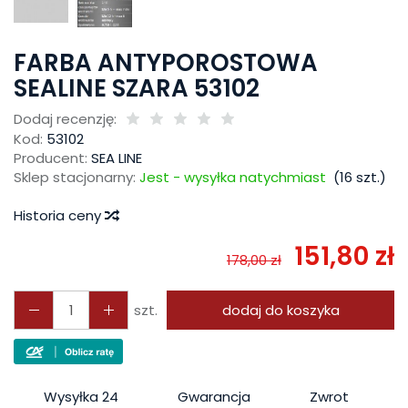
FARBA ANTYPOROSTOWA
SEALINE SZARA 53102
Dodaj recenzję:
Kod:
53102
Producent:
SEA LINE
Sklep stacjonarny:
Jest - wysyłka natychmiast
(
16
szt.)
Historia ceny
151,80 zł
178,00 zł
szt.
dodaj do koszyka
Wysyłka 24
Gwarancja
Zwrot