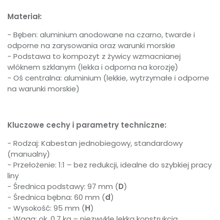
Materiał:
- Bęben: aluminium anodowane na czarno, twarde i
odporne na zarysowania oraz warunki morskie
- Podstawa to kompozyt z żywicy wzmacnianej
włóknem szklanym (lekka i odporna na korozję)
- Oś centralna: aluminium (lekkie, wytrzymałe i odporne
na warunki morskie)
Kluczowe cechy i parametry techniczne:
- Rodzaj: Kabestan jednobiegowy, standardowy
(manualny)
- Przełożenie: 1:1 – bez redukcji, idealne do szybkiej pracy
liny
- Średnica podstawy: 97 mm (
D
)
- Średnica bębna: 60 mm (
d
)
- Wysokość: 95 mm (
H
)
- Waga: ok. 0,7 kg – niezwykle lekka konstrukcja