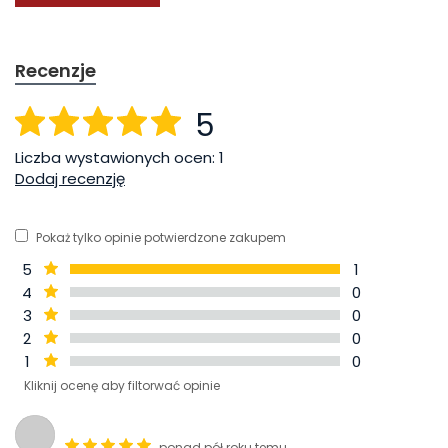
Recenzje
5
Liczba wystawionych ocen: 1
Dodaj recenzję
Pokaż tylko opinie potwierdzone zakupem
5
1
4
0
3
0
2
0
1
0
Kliknij ocenę aby filtorwać opinie
ponad pół roku temu