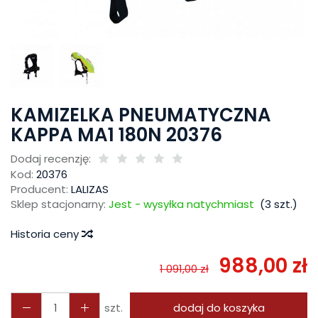
KAMIZELKA PNEUMATYCZNA
KAPPA MA1 180N 20376
Dodaj recenzję:
Kod:
20376
Producent:
LALIZAS
Sklep stacjonarny:
Jest - wysyłka natychmiast
(
3
szt.)
Historia ceny
988,00 zł
1 091,00 zł
szt.
dodaj do koszyka