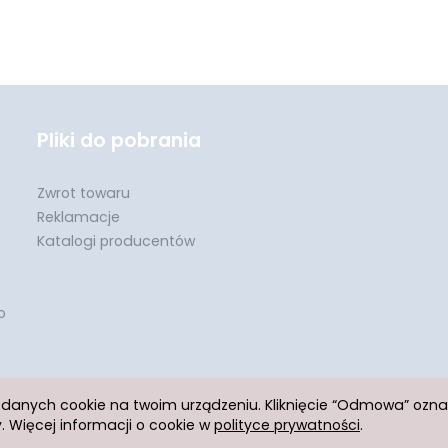
Pliki do pobrania
Zwrot towaru
Reklamacje
Katalogi producentów
o
h danych cookie na twoim urządzeniu. Kliknięcie “Odmowa” ozn
 Więcej informacji o cookie w
polityce prywatności
.