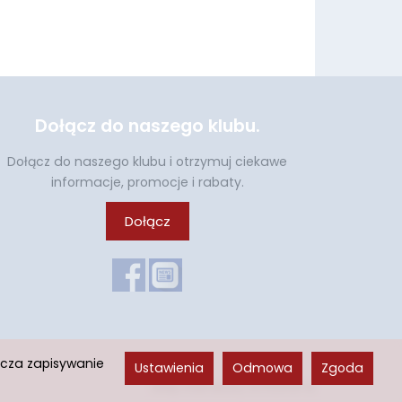
Dołącz do naszego klubu.
Dołącz do naszego klubu i otrzymuj ciekawe
informacje, promocje i rabaty.
Dołącz
acza zapisywanie
Ustawienia
Odmowa
Zgoda
Sklep internetowy SOTESHOP AI