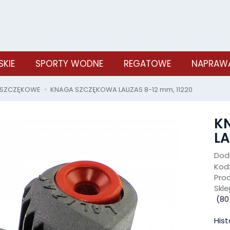
SKIE
SPORTY WODNE
REGATOWE
NAPRAWA
SZCZĘKOWE
KNAGA SZCZĘKOWA LALIZAS 8-12 mm, 11220
K
LA
Doda
Kod
Pro
Skle
(
80
Hist