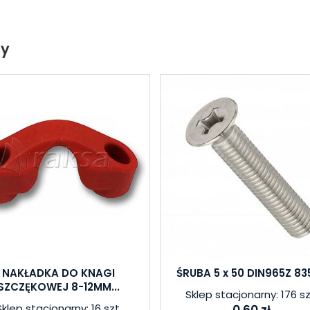
ty
NAKŁADKA DO KNAGI
ŚRUBA 5 x 50 DIN965Z 83
SZCZĘKOWEJ 8-12MM...
Sklep stacjonarny: 176 sz
Sklep stacjonarny: 16 szt.