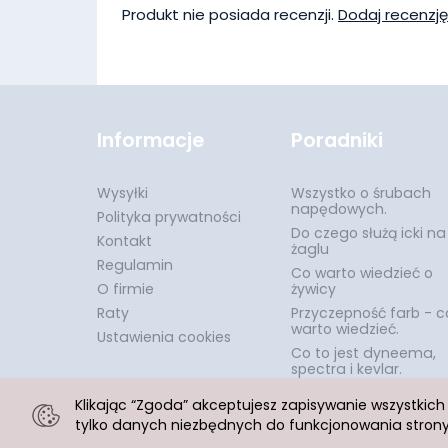
Produkt nie posiada recenzji.
Dodaj recenzję
Informacje
Poradniki
Wysyłki
Wszystko o śrubach
napędowych.
Polityka prywatności
Do czego służą icki na
Kontakt
żaglu
Regulamin
Co warto wiedzieć o
O firmie
żywicy
Raty
Przyczepność farb - c
warto wiedzieć.
Ustawienia cookies
Co to jest dyneema,
spectra i kevlar.
Klikając “Zgoda” akceptujesz zapisywanie wszystkic
tylko danych niezbędnych do funkcjonowania strony.