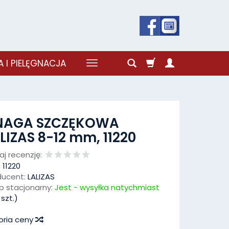
 I PIELĘGNACJA
NAGA SZCZĘKOWA
LIZAS 8-12 mm, 11220
j recenzję:
:
11220
ducent:
LALIZAS
p stacjonarny:
Jest - wysyłka natychmiast
szt.)
oria ceny