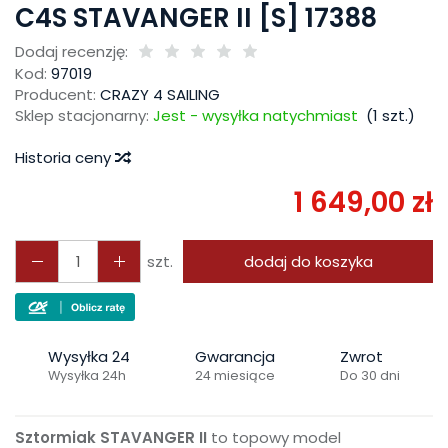
C4S STAVANGER II [S] 17388
Dodaj recenzję:
Kod:
97019
Producent:
CRAZY 4 SAILING
Sklep stacjonarny:
Jest - wysyłka natychmiast
(
1
szt.)
Historia ceny
1 649,00 zł
szt.
dodaj do koszyka
Wysyłka 24
Gwarancja
Zwrot
Wysyłka 24h
24 miesiące
Do 30 dni
Sztormiak STAVANGER II
to topowy model