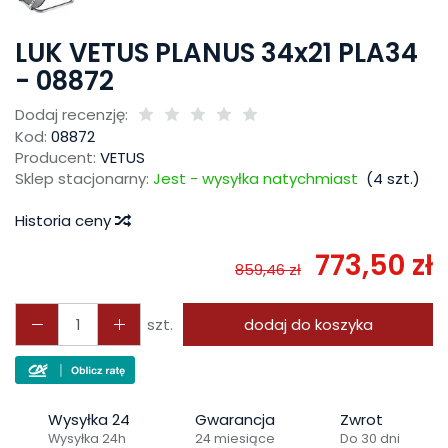
LUK VETUS PLANUS 34x21 PLA34
- 08872
Dodaj recenzję:
Kod:
08872
Producent:
VETUS
Sklep stacjonarny:
Jest - wysyłka natychmiast
(
4
szt.)
Historia ceny
773,50 zł
859,46 zł
szt.
dodaj do koszyka
Wysyłka 24
Gwarancja
Zwrot
Wysyłka 24h
24 miesiące
Do 30 dni