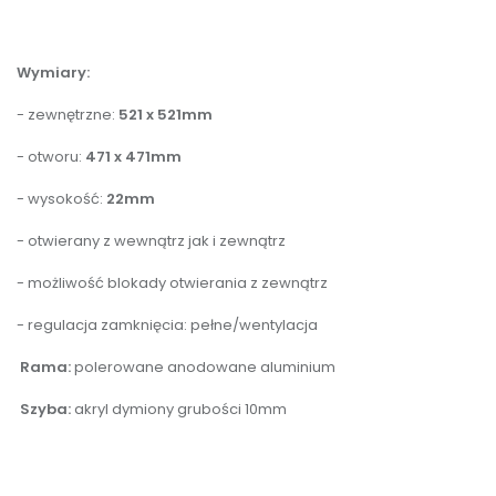
Wymiary:
- zewnętrzne:
521 x 521mm
- otworu:
471 x 471mm
- wysokość:
22mm
- otwierany z wewnątrz jak i zewnątrz
- możliwość blokady otwierania z zewnątrz
- regulacja zamknięcia: pełne/wentylacja
Rama:
polerowane anodowane aluminium
Szyba:
akryl dymiony grubości 10mm