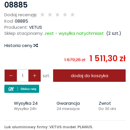
08885
Dodaj recenzję:
Kod:
08885
Producent:
VETUS
Sklep stacjonarny:
Jest - wysyłka natychmiast
(
2
szt.)
Historia ceny
1 511,30 zł
1 679,26 zł
szt.
dodaj do koszyka
Wysyłka 24
Gwarancja
Zwrot
Wysyłka 24h
24 miesiące
Do 30 dni
Luk aluminiowy firmy: VETUS model: PLANUS.