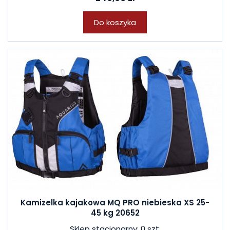
Do koszyka
Kamizelka kajakowa MQ PRO niebieska XS 25-
45 kg 20652
Sklep stacjonarny: 0 szt.