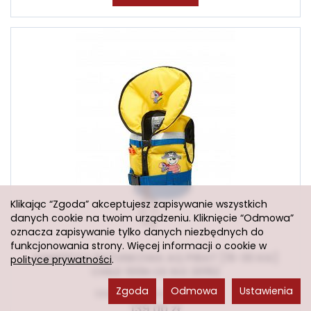
Klikając “Zgoda” akceptujesz zapisywanie wszystkich
danych cookie na twoim urządzeniu. Kliknięcie “Odmowa”
oznacza zapisywanie tylko danych niezbędnych do
funkcjonowania strony. Więcej informacji o cookie w
KAMIZELKA RATUNKOWA AQ PIRAT [15-30 KG]
polityce prywatności
.
CHILD 100N CE ISO 20152
Zgoda
Odmowa
Ustawienia
Sklep stacjonarny: 3 szt.
139,00 zł