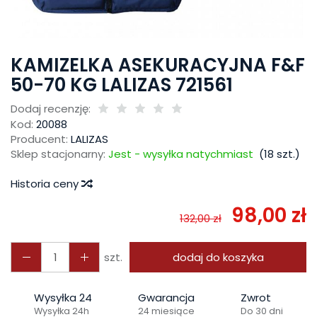
KAMIZELKA ASEKURACYJNA F&F
50-70 KG LALIZAS 721561
Dodaj recenzję:
Kod:
20088
Producent:
LALIZAS
Sklep stacjonarny:
Jest - wysyłka natychmiast
(
18
szt.)
Historia ceny
98,00 zł
132,00 zł
szt.
dodaj do koszyka
Wysyłka 24
Gwarancja
Zwrot
Wysyłka 24h
24 miesiące
Do 30 dni