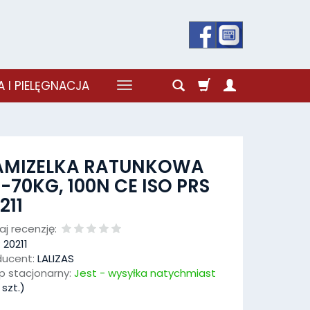
 I PIELĘGNACJA
AMIZELKA RATUNKOWA
-70KG, 100N CE ISO PRS
211
j recenzję:
:
20211
ducent:
LALIZAS
p stacjonarny:
Jest - wysyłka natychmiast
szt.)