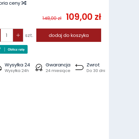
oria ceny
109,00 zł
148,00 zł
szt.
dodaj do koszyka
Wysyłka 24
Gwarancja
Zwrot
Wysyłka 24h
24 miesiące
Do 30 dni