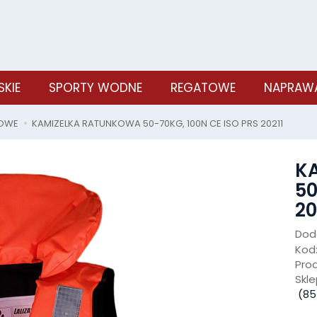
SKIE
SPORTY WODNE
REGATOWE
NAPRAWA
OWE
KAMIZELKA RATUNKOWA 50-70KG, 100N CE ISO PRS 20211
K
50
20
Doda
Kod
Pro
Skle
(
85