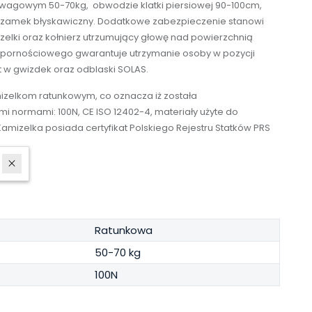
 wagowym 50-70kg, obwodzie klatki piersiowej 90-100cm,
 zamek błyskawiczny. Dodatkowe zabezpieczenie stanowi
zelki oraz kołnierz utrzumujący głowę nad powierzchnią
pornościowego gwarantuje utrzymanie osoby w pozycji
 w gwizdek oraz odblaski SOLAS.
izelkom ratunkowym, co oznacza iż została
 normami: 100N, CE ISO 12402-4, materiały użyte do
Kamizelka posiada certyfikat Polskiego Rejestru Statków PRS
Ratunkowa
50-70 kg
100N