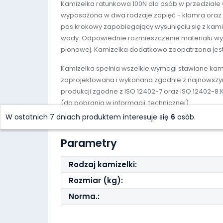
Kamizelka ratunkowa 100N dla osób w przedziale
wyposażona w dwa rodzaje zapięć - klamra oraz
pas krokowy zapobiegający wysunięciu się z kami
wody. Odpowiednie rozmieszczenie materiału wy
pionowej. Kamizelka dodatkowo zaopatrzona jest
Kamizelka spełnia wszelkie wymogi stawiane kam
zaprojektowana i wykonana zgodnie z najnowszymi
produkcji zgodne z ISO 12402-7 oraz ISO 12402-8.
(do pobrania w informacji technicznej).
W ostatnich 7 dniach produktem interesuje się
6
osób.
Parametry
Rodzaj kamizelki:
Rozmiar (kg):
Norma.: