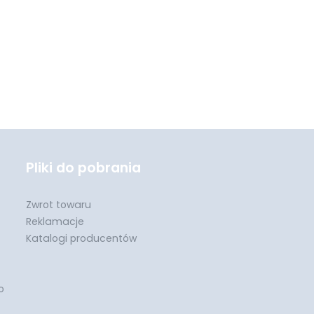
Pliki do pobrania
Zwrot towaru
Reklamacje
Katalogi producentów
o