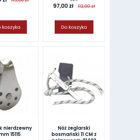
97,00 zł
112,00 zł
 koszyka
Do koszyka
k nierdzewny
Nóż żeglarski
mm 15115
bosmański 11 CM z