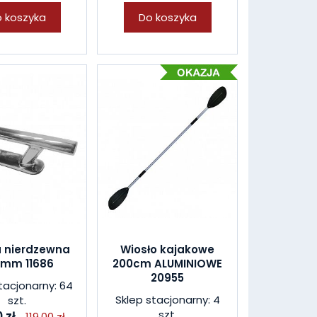
 koszyka
Do koszyka
 nierdzewna
Wiosło kajakowe
 mm 11686
200cm ALUMINIOWE
20955
tacjonarny: 64
Sklep stacjonarny: 4
szt.
szt.
 zł
119,00 zł