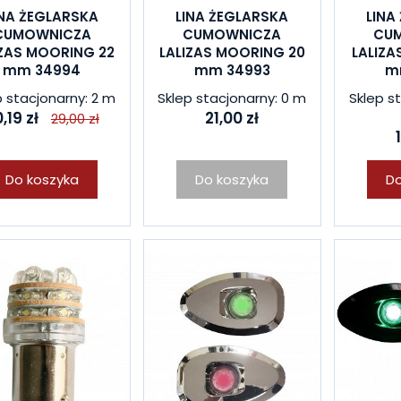
INA ŻEGLARSKA
LINA ŻEGLARSKA
LINA
CUMOWNICZA
CUMOWNICZA
CU
IZAS MOORING 22
LALIZAS MOORING 20
LALIZA
mm 34994
mm 34993
m
p stacjonarny: 2 m
Sklep stacjonarny: 0 m
Sklep s
,19 zł
21,00 zł
29,00 zł
Do koszyka
Do koszyka
Do