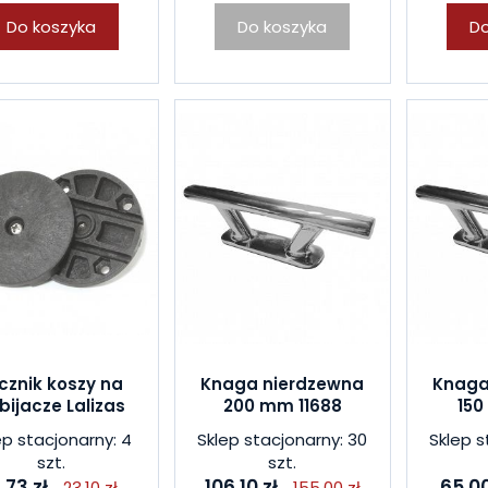
Do koszyka
Do koszyka
Do
cznik koszy na
Knaga nierdzewna
Knaga
bijacze Lalizas
200 mm 11688
150
ep stacjonarny: 4
Sklep stacjonarny: 30
Sklep s
szt.
szt.
7,73 zł
106,10 zł
65,00
23,10 zł
155,00 zł