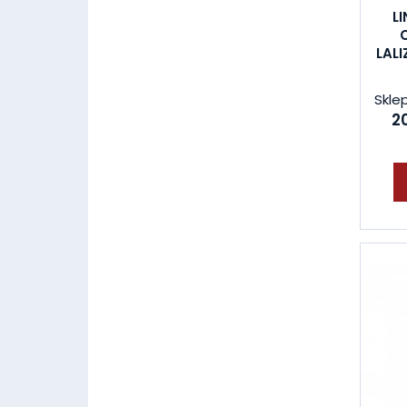
L
LAL
Skle
20