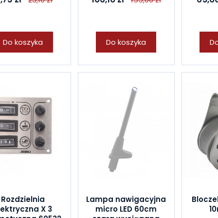
Do koszyka
Do koszyka
Do
Rozdzielnia
Lampa nawigacyjna
Blocze
lektryczna X 3
micro LED 60cm
10