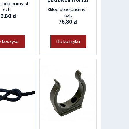
pokrowcem 01423
stacjonarny: 4
Sklep stacjonarny: 1
szt.
szt.
3,80 zł
75,80 zł
 koszyka
Do koszyka