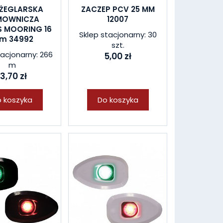
 ŻEGLARSKA
ZACZEP PCV 25 MM
MOWNICZA
12007
S MOORING 16
Sklep stacjonarny: 30
m 34992
szt.
tacjonarny: 266
5,00 zł
m
13,70 zł
 koszyka
Do koszyka