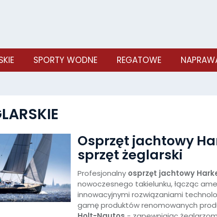
SKIE
SPORTY WODNE
REGATOWE
NAPRAWA
LARSKIE
Osprzęt jachtowy Ha
sprzęt żeglarski
Profesjonalny
osprzęt jachtowy Hark
nowoczesnego takielunku, łącząc ame
innowacyjnymi rozwiązaniami technol
gamę produktów renomowanych pro
Holt-Nautos
- zapewniając żeglarzom 