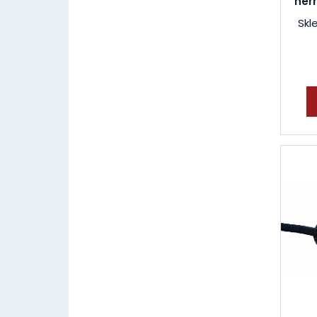
her
Skl