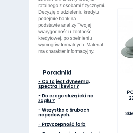
ratalnego z osobami fizycznymi.
Decyzję o udzieleniu kredytu
podejmie bank na
podstawie analizy Twojej
wiarygodności i zdolności
kredytowej, po spełnieniu
wymogów formalnych. Materiał
ma charakter informacyjny.
Poradniki
- Co to jest dyneema,
spectra i kevlar ?
P
- Do czego służą icki na
2
żaglu ?
- Wszystko o śrubach
Skl
napędowych.
- Przyczepność farb