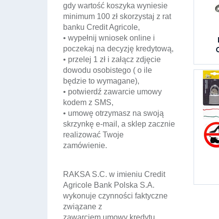
gdy wartość koszyka wyniesie
minimum 100 zł skorzystaj z rat
banku Credit Agricole,
• wypełnij wniosek online i
poczekaj na decyzję kredytową,
• przelej 1 zł i załącz zdjęcie
dowodu osobistego ( o ile
będzie to wymagane),
• potwierdź zawarcie umowy
kodem z SMS,
• umowę otrzymasz na swoją
skrzynkę e-mail, a sklep zacznie
realizować Twoje
zamówienie.
RAKSA S.C. w imieniu Credit
Agricole Bank Polska S.A.
wykonuje czynności faktyczne
związane z
zawarciem umowy kredytu