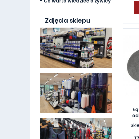
- Co warto wiedzieć o żywicy
Zdjęcia sklepu
Łą
od
Skl
1