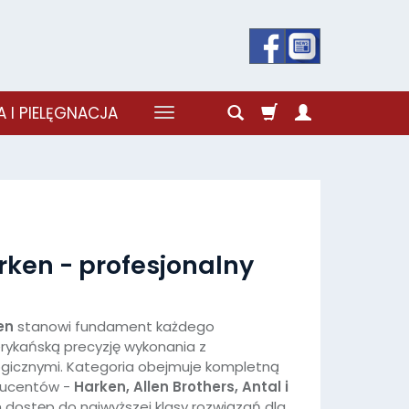
 I PIELĘGNACJA
rken - profesjonalny
en
stanowi fundament każdego
rykańską precyzję wykonania z
ogicznymi. Kategoria obejmuje kompletną
ducentów -
Harken, Allen Brothers, Antal i
dostęp do najwyższej klasy rozwiązań dla