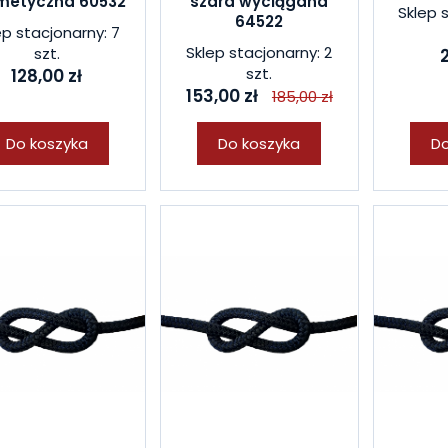
metyczna 60532
szara wyciągana
Sklep 
64522
ep stacjonarny: 7
Sklep stacjonarny: 2
szt.
2
szt.
128,00 zł
153,00 zł
185,00 zł
Do koszyka
Do koszyka
Do