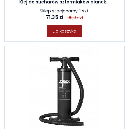
Klej do sucharów sztormiaków pianek...
Sklep stacjonarny: 1 szt.
71,35 zł
96,07 zł
Do koszyka