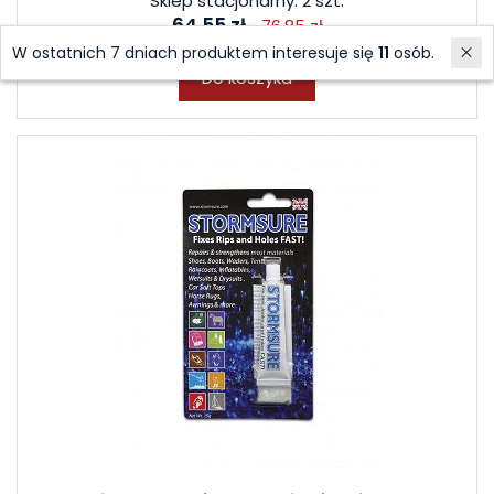
Sklep stacjonarny: 2 szt.
64,55 zł
76,85 zł
W ostatnich 7 dniach produktem interesuje się
11
osób.
Do koszyka