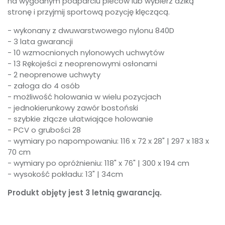
na wygodnym podparciu pleców lub wybierz dziką
stronę i przyjmij sportową pozycję klęczącą.
- wykonany z dwuwarstwowego nylonu 840D
- 3 lata gwarancji
- 10 wzmocnionych nylonowych uchwytów
- 13 Rękojeści z neoprenowymi osłonami
- 2 neoprenowe uchwyty
- załoga do 4 osób
- możliwość holowania w wielu pozycjach
- jednokierunkowy zawór bostoński
- szybkie złącze ułatwiające holowanie
- PCV o grubości 28
- wymiary po napompowaniu: 116 x 72 x 28" | 297 x 183 x
70 cm
- wymiary po opróżnieniu: 118" x 76" | 300 x 194 cm
- wysokość pokładu: 13" | 34cm
Produkt objęty jest 3 letnią gwarancją.