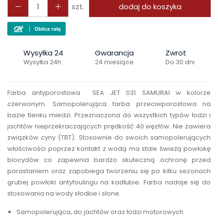
szt.
dodaj do koszyka
Wysyłka 24
Gwarancja
Zwrot
Wysyłka 24h
24 miesiące
Do 30 dni
Farba antyporostowa SEA JET 031 SAMURAI w kolorze
czerwonym. Samopolerująca farba przeciwporostowa na
bazie tlenku miedzi. Przeznaczona do wszystkich typów łodzi i
jachtów nieprzekraczających prędkość 40 węzłów. Nie zawiera
związków cyny (TBT). Stosownie do swoich samopolerujących
właściwości poprzez kontakt z wodą ma stale świeżą powłokę
biocydów co zapewnia bardzo skuteczną ochronę przed
porastaniem oraz zapobiega tworzeniu się po kilku sezonach
grubej powłoki antyfoulingu na kadłubie. Farba nadaje się do
stosowania na wody słodkie i słone.
Samopolerująca, do jachtów oraz łodzi motorowych.