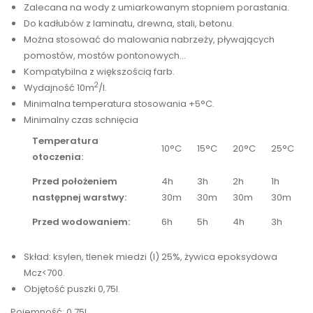
Zalecana na wody z umiarkowanym stopniem porastania.
Do kadłubów z laminatu, drewna, stali, betonu.
Można stosować do malowania nabrzeży, pływających
pomostów, mostów pontonowych...
Kompatybilna z większością farb.
2
Wydajność 10m
/l.
Minimalna temperatura stosowania +5°C.
Minimalny czas schnięcia
Temperatura
10°C
15°C
20°C
25°C
otoczenia:
Przed położeniem
4h
3h
2h
1h
następnej warstwy:
30m
30m
30m
30m
Przed wodowaniem:
6h
5h
4h
3h
Skład: ksylen, tlenek miedzi (I) 25%, żywica epoksydowa
Mcz<700.
Objętość puszki 0,75l.
Pojemność: 0,75l