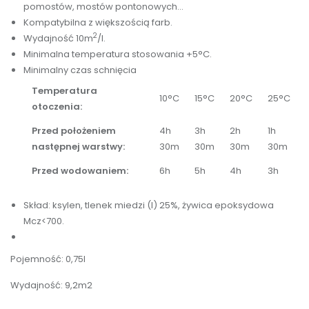
pomostów, mostów pontonowych...
Kompatybilna z większością farb.
2
Wydajność 10m
/l.
Minimalna temperatura stosowania +5°C.
Minimalny czas schnięcia
Temperatura
10°C
15°C
20°C
25°C
otoczenia:
Przed położeniem
4h
3h
2h
1h
następnej warstwy:
30m
30m
30m
30m
Przed wodowaniem:
6h
5h
4h
3h
Skład: ksylen, tlenek miedzi (I) 25%, żywica epoksydowa
Mcz<700.
Pojemność: 0,75l
Wydajność: 9,2m2