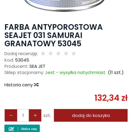
FARBA ANTYPOROSTOWA
SEAJET 031 SAMURAI
GRANATOWY 53045
Dodaj recenzję:
Kod:
53045
Producent:
SEA JET
Sklep stacjonarny:
Jest - wysyłka natychmiast
(
11
szt.)
Historia ceny
132,34 zł
szt.
dodaj do koszyka