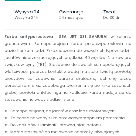
Wysyłka 24
Gwarancja
Zwrot
Wysyłka 24h
24 miesiące
Do 30 dni
Farba antyporostowa SEA JET 031 SAMURAI
w kolorze
granatowym. Samopolerująca farba przeciwporostowa na
bazie tlenku miedzi. Przeznaczona do wszystkich typów łodzi i
jachtów nieprzekraczających prędkość 40 węzłów. Nie zawiera
związków cyny (TBT). Stosownie do swoich samopolerujących
właściwości poprzez kontakt z wodą ma stale świeżą powłokę
biocydów co zapewnia bardzo skuteczną ochronę przed
porastaniem oraz zapobiega tworzeniu się po kilku sezonach
grubej powłoki antyfoulingu na kadłubie. Farba nadaje się do
stosowania na wody słodkie i słone.
Samopolerująca, do jachtów oraz łodzi motorowych.
Zalecana na wody z umiarkowanym stopniem porastania.
Do kadłubów z laminatu, drewna, stali, betonu.
Można stosować do malowania nabrzeży, pływających