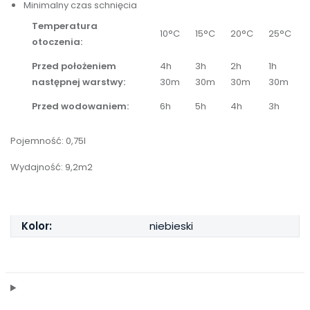
Minimalny czas schnięcia
Temperatura
10°C
15°C
20°C
25°C
otoczenia:
Przed położeniem
4h
3h
2h
1h
następnej warstwy:
30m
30m
30m
30m
Przed wodowaniem:
6h
5h
4h
3h
Pojemność: 0,75l
Wydajność: 9,2m2
Kolor:
niebieski