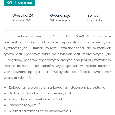
Wysyłka 24
Gwarancja
Zwrot
Wysyłka 24h
24 miesiące
Do 30 dni
Farba antyporostowa SEA JET 031 COASTAL w kolorze
niebieskim. Twarda farba przeciwporostowa na bazie żywic
syntetycznych i tlenku miedzi. Przeznaczona do wszystkich
typów łodzi i jachtów, także do szybkich łodzi motorowych (do
70 węzłów)
, jachtów regatowych, których dno jest czyszczone w
trakcie sezonu oraz jachtów wyciąganych w trakcie sezonu.
Opracowana specjalnie na wody słodkie (śródlądowe) oraz
wody przybrzeżne.
Zalecana na wody z umiarkowanym stopniem porastania.
Do kadłubów z laminatu, drewna, stali
Kompatybilna z większością farb.
2
Wydajność 9,4m
/l.
Minimalna temperatura stosowania +5°C.