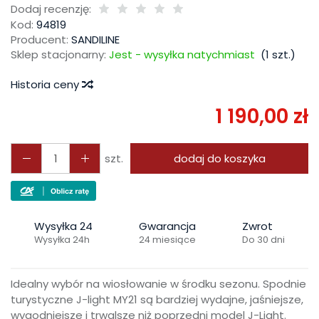
Dodaj recenzję:
Kod:
94819
Producent:
SANDILINE
Sklep stacjonarny:
Jest - wysyłka natychmiast
(
1
szt.)
Historia ceny
1 190,00 zł
szt.
dodaj do koszyka
Wysyłka 24
Gwarancja
Zwrot
Wysyłka 24h
24 miesiące
Do 30 dni
Idealny wybór na wiosłowanie w środku sezonu. Spodnie
turystyczne J-light MY21 są bardziej wydajne, jaśniejsze,
wygodniejsze i trwalsze niż poprzedni model J-Light.