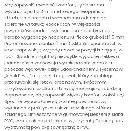
Aby zapewnić trwałość i komfort, tylna strona
wykonana jest z 3-milimetrowego neoprenu o
strukturze diamentu i wzmocniona odporną na
ścieranie wstawką Rock Patch. W większości
przypadków spodnie wykonane są z elastycznego,
bardzo wygodnego neoprenu M-flex o grubości 1,5 mm.
Preformowane, cienkie (1 mm) wkładki superstretch w
kroku zapewniają wygodę nawet w pozycji kucającej w
łodzi. Spodnie J-light są niezwykle wygodne i lekkie, a
jednocześnie zachowują wysoki poziom komfortu
podczas wędrówek dzięki udoskonalonemu systemowi
„X hold” w górnej części nogawek, który zapobiega
przesuwaniu się listew, oraz nowym, skróconym,
skrzyżowanym szelkom, które są mocniejsze i bardziej
dopasowane, aby zapewnić większy komfort wokół szyi.
Spodnie wyposażone są w zintegrowane listwy
wykonane z praktycznie niezniszczalnego włókna
szklanego, umieszczone w gumowanej kieszeni z siatki
PVC, wzmocnione po bokach wytrzymałą Cordurą oraz
wytrzymałą powłokę zewnętrzną z PVC.