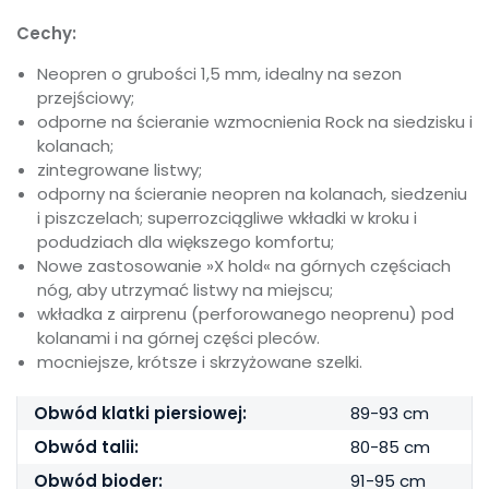
Cechy:
Neopren o grubości 1,5 mm, idealny na sezon
przejściowy;
odporne na ścieranie wzmocnienia Rock na siedzisku i
kolanach;
zintegrowane listwy;
odporny na ścieranie neopren na kolanach, siedzeniu
i piszczelach; superrozciągliwe wkładki w kroku i
podudziach dla większego komfortu;
Nowe zastosowanie »X hold« na górnych częściach
nóg, aby utrzymać listwy na miejscu;
wkładka z airprenu (perforowanego neoprenu) pod
kolanami i na górnej części pleców.
mocniejsze, krótsze i skrzyżowane szelki.
Obwód klatki piersiowej:
89-93 cm
Obwód talii:
80-85 cm
Obwód bioder:
91-95 cm