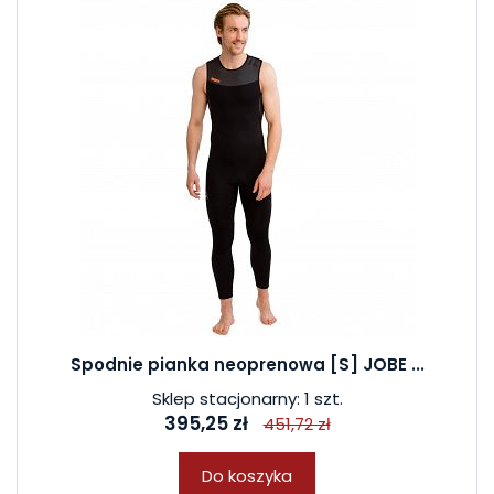
Spodnie pianka neoprenowa [S] JOBE ...
Sklep stacjonarny: 1 szt.
395,25 zł
451,72 zł
Do koszyka