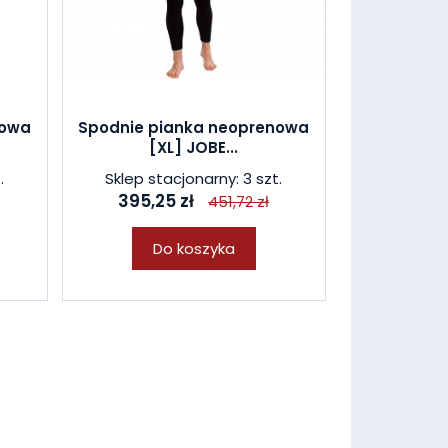
nowa
Spodnie pianka neoprenowa
[XL] JOBE...
.
Sklep stacjonarny: 3 szt.
395,25 zł
451,72 zł
Do koszyka