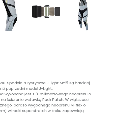
u. Spodnie turystyczne J-light MY21 są bardziej
 niż poprzedni model J-Light.
rona wykonana jest z 3-milimetrowego neoprenu o
na ścieranie wstawką Rock Patch. W większości
cznego, bardzo wygodnego neoprenu M-flex o
mm) wkładki superstretch w kroku zapewniają