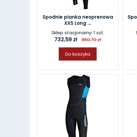
Spodnie pianka neoprenowa
Spo
XXS Long ...
Sklep stacjonarny: 1 szt.
732,59 zł
860,70 zł
Do koszyka