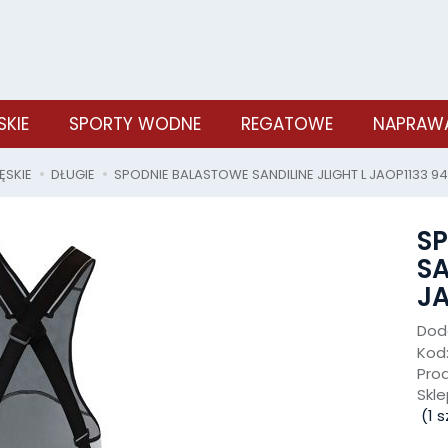
SKIE
SPORTY WODNE
REGATOWE
NAPRAWA
ĘSKIE
DŁUGIE
SPODNIE BALASTOWE SANDILINE JLIGHT L JAOP1133 94
S
SA
JA
Doda
Kod
Pro
Skle
(
1
sz