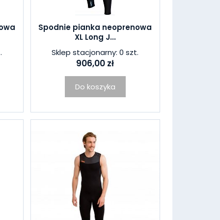
nowa
Spodnie pianka neoprenowa
XL Long J...
.
Sklep stacjonarny: 0 szt.
906,00 zł
Do koszyka