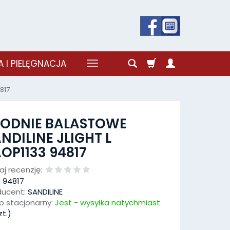
 I PIELĘGNACJA
817
PODNIE BALASTOWE
NDILINE JLIGHT L
OP1133 94817
j recenzję:
:
94817
ducent:
SANDILINE
p stacjonarny:
Jest - wysyłka natychmiast
t.)