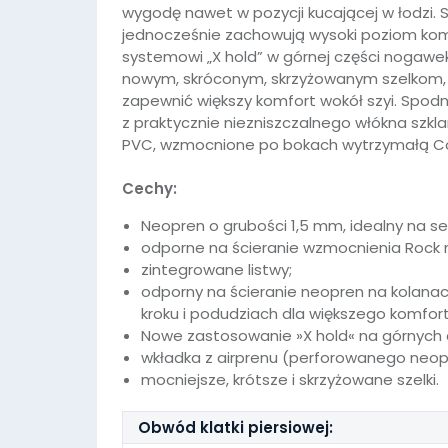
wygodę nawet w pozycji kucającej w łodzi. S
jednocześnie zachowują wysoki poziom ko
systemowi „X hold” w górnej części nogawek,
nowym, skróconym, skrzyżowanym szelkom, 
zapewnić większy komfort wokół szyi. Spod
z praktycznie niezniszczalnego włókna szkl
PVC, wzmocnione po bokach wytrzymałą Co
Cechy:
Neopren o grubości 1,5 mm, idealny na se
odporne na ścieranie wzmocnienia Rock na
zintegrowane listwy;
odporny na ścieranie neopren na kolanach
kroku i podudziach dla większego komfort
Nowe zastosowanie »X hold« na górnych c
wkładka z airprenu (perforowanego neopr
mocniejsze, krótsze i skrzyżowane szelki.
Obwód klatki piersiowej: