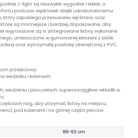
podnie J-light są niezwykle wygodne i lekkie, a
mfortu podczas wędrówek dzięki udoskonalonemu
 który zapobiega przesuwaniu się listew, oraz
które są mocniejsze i bardziej dopasowane, aby
nie wyposażone są w zintegrowane listwy wykonane
anego, umieszczone w gumowanej kieszeni z siatki
rdurą oraz wytrzymałą powłokę zewnętrzną z PVC.
zon przejściowy;
 siedzisku i kolanach;
, siedzeniu i piszczelach; superrozciągliwe wkładki w
u;
zęściach nóg, aby utrzymać listwy na miejscu;
enu) pod kolanami i na górnej części pleców.
89-93 cm