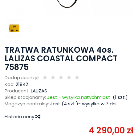
TRATWA RATUNKOWA 4os.
LALIZAS COASTAL COMPACT
75875
Dodaj recenzję:
Kod:
21842
Producent:
LALIZAS
Sklep stacjonarny:
Jest - wysyłka natychmiast
(
1
szt.)
Magazyn centralny:
Jest (4 szt.)- wysyłka w 7 dni
Historia ceny
4 290,00 zł