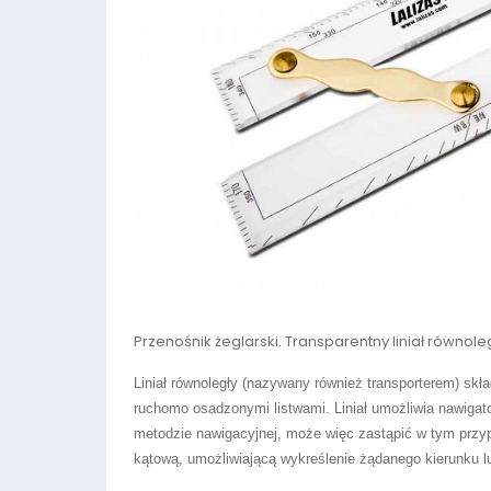
Przenośnik żeglarski. Transparentny liniał równole
Liniał równoległy (nazywany również transporterem) skła
ruchomo osadzonymi listwami. Liniał umożliwia nawigato
metodzie nawigacyjnej, może więc zastąpić w tym przyp
kątową, umożliwiającą wykreślenie żądanego kierunku l