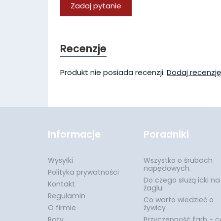
Zadaj pytanie
Recenzje
Produkt nie posiada recenzji.
Dodaj recenzję
Informacje
Poradniki
Wysyłki
Wszystko o śrubach
napędowych.
Polityka prywatności
Do czego służą icki na
Kontakt
żaglu
Regulamin
Co warto wiedzieć o
O firmie
żywicy
Raty
Przyczepność farb - c