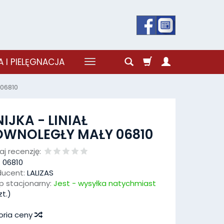
 I PIELĘGNACJA
 06810
NIJKA - LINIAŁ
ÓWNOLEGŁY MAŁY 06810
j recenzję:
:
06810
ducent:
LALIZAS
p stacjonarny:
Jest - wysyłka natychmiast
t.)
oria ceny