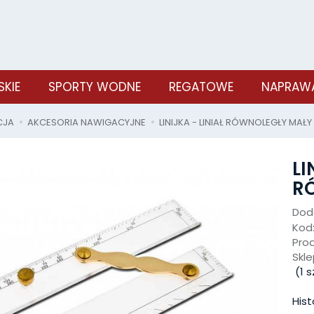
SKIE
SPORTY WODNE
REGATOWE
NAPRAWA
CJA
AKCESORIA NAWIGACYJNE
LINIJKA - LINIAŁ RÓWNOLEGŁY MAŁY
LI
R
Doda
Kod
Pro
Skle
(
1
sz
Hist