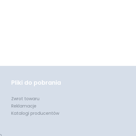
Pliki do pobrania
Zwrot towaru
Reklamacje
Katalogi producentów
o