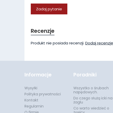
Zadaj pytanie
Recenzje
Produkt nie posiada recenzji.
Dodaj recenzję
Informacje
Poradniki
Wysyłki
Wszystko o śrubach
napędowych.
Polityka prywatności
Do czego służą icki na
Kontakt
żaglu
Regulamin
Co warto wiedzieć o
O firmie
żywicy