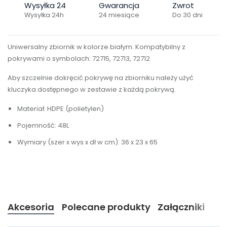
Wysyłka 24
Gwarancja
Zwrot
Wysyłka 24h
24 miesiące
Do 30 dni
Uniwersalny zbiornik w kolorze białym. Kompatybilny z
pokrywami o symbolach: 72715, 72713, 72712
Aby szczelnie dokręcić pokrywę na zbiorniku należy użyć
kluczyka dostępnego w zestawie z każdą pokrywą.
Materiał: HDPE (polietylen)
Pojemność: 48L
Wymiary (szer x wys x dł w cm): 36 x 23 x 65
Akcesoria
Polecane produkty
Załączniki