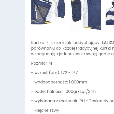
Kurtka - sztormiak oddychający
LALIZ
porównaniu do każdej tradycyjnej kurtki na
wzbogacając jednocześnie swoją gamę odz
Rozmiar M
- wzrost (cm): 172 - 177
- wodoodporność: 1 000mm
- oddychalność: 1000gr/sqr/24h
- wykonana z materiału PU - Taslon Nylo
- klejone szwy