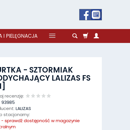
 I PIELĘGNACJA
URTKA - SZTORMIAK
DYCHAJĄCY LALIZAS FS
M]
j recenzję:
:
93985
ducent:
LALIZAS
p stacjonarny:
k - sprawdź dostępność w magazynie
tralnym