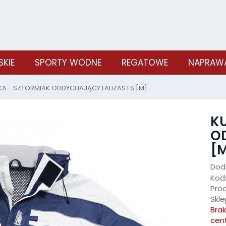
SKIE
SPORTY WODNE
REGATOWE
NAPRAWA
KA - SZTORMIAK ODDYCHAJĄCY LALIZAS FS [M]
K
OD
[
Doda
Kod
Pro
Skle
Bra
cen