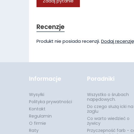
Zadaj pytanie
Recenzje
Produkt nie posiada recenzji.
Dodaj recenzję
Informacje
Poradniki
Wysyłki
Wszystko o śrubach
napędowych.
Polityka prywatności
Do czego służą icki na
Kontakt
żaglu
Regulamin
Co warto wiedzieć o
O firmie
żywicy
Raty
Przyczepność farb - c