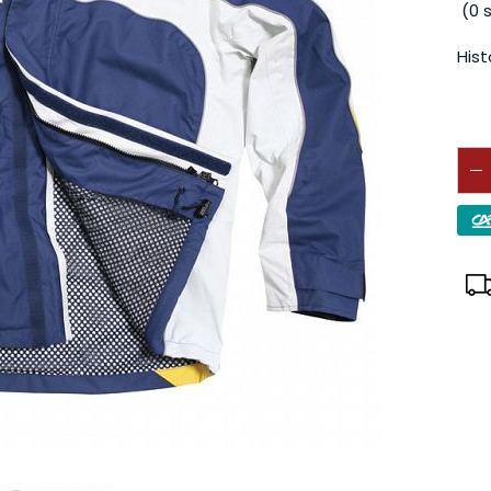
(
0
s
Hist