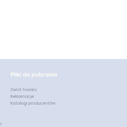
Pliki do pobrania
Zwrot towaru
Reklamacje
Katalogi producentów
o