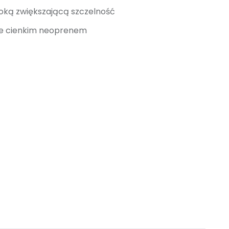
oką zwiększającą szczelność
ne cienkim neoprenem