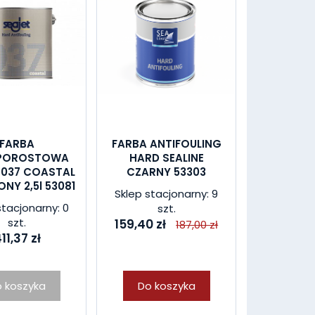
FARBA
FARBA ANTIFOULING
POROSTOWA
HARD SEALINE
 037 COASTAL
CZARNY 53303
NY 2,5l 53081
Sklep stacjonarny: 9
stacjonarny: 0
szt.
szt.
159,40 zł
187,00 zł
11,37 zł
 koszyka
Do koszyka