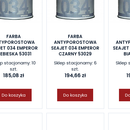
FARBA
FARBA
TYPOROSTOWA
ANTYPOROSTOWA
ANTY
JET 034 EMPEROR
SEAJET 034 EMPEROR
SEAJET
IEBIESKA 53031
CZARNY 53029
BI
p stacjonarny: 10
Sklep stacjonarny: 6
Sklep 
szt.
szt.
185,08 zł
194,66 zł
1
Do koszyka
Do koszyka
Do