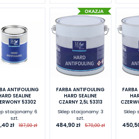
BA ANTIFOULING
FARBA ANTIFOULING
FARBA
HARD SEALINE
HARD SEALINE
HAR
ERWONY 53302
CZARNY 2,5L 53313
CZERWO
ep stacjonarny: 6
Sklep stacjonarny: 3
Sklep 
szt.
szt.
,40 zł
484,90 zł
450,50
187,00 zł
570,00 zł