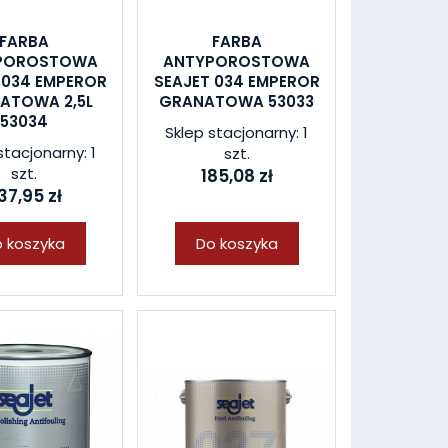
FARBA
FARBA
POROSTOWA
ANTYPOROSTOWA
 034 EMPEROR
SEAJET 034 EMPEROR
ATOWA 2,5L
GRANATOWA 53033
53034
Sklep stacjonarny: 1
stacjonarny: 1
szt.
szt.
185,08 zł
37,95 zł
 koszyka
Do koszyka