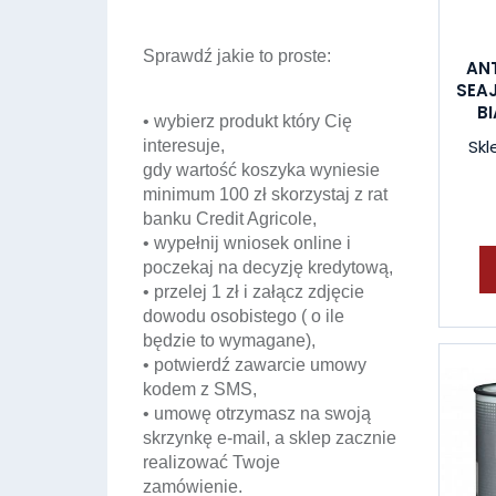
Sprawdź jakie to proste:
AN
SEA
BI
• wybierz produkt który Cię
Skl
interesuje,
gdy wartość koszyka wyniesie
minimum 100 zł skorzystaj z rat
banku Credit Agricole,
• wypełnij wniosek online i
poczekaj na decyzję kredytową,
• przelej 1 zł i załącz zdjęcie
dowodu osobistego ( o ile
będzie to wymagane),
• potwierdź zawarcie umowy
kodem z SMS,
• umowę otrzymasz na swoją
skrzynkę e-mail, a sklep zacznie
realizować Twoje
zamówienie.