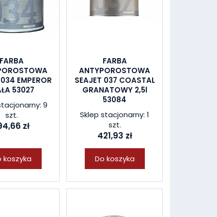
FARBA
FARBA
POROSTOWA
ANTYPOROSTOWA
 034 EMPEROR
SEAJET 037 COASTAL
AŁA 53027
GRANATOWY 2,5l
53084
stacjonarny: 9
Sklep stacjonarny: 1
szt.
szt.
94,66 zł
421,93 zł
 koszyka
Do koszyka