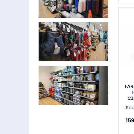
FAR
CZ
Skl
159