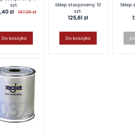
Sklep stacjonarny: 10
Sklep 
szt.
szt.
,40 zł
187,00 zł
125,61 zł
1
Do koszyka
Do koszyka
Do