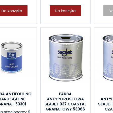
Do koszyka
Do koszyka
Do
BA ANTIFOULING
FARBA
HARD SEALINE
ANTYPOROSTOWA
ANTY
GRANAT 53301
SEAJET 037 COASTAL
SEAJET
GRANATOWY 53066
CZA
ep stacjonarny: 9