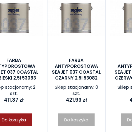
FARBA
FARBA
TYPOROSTOWA
ANTYPOROSTOWA
ANTY
JET 037 COASTAL
SEAJET 037 COASTAL
SEAJET
BIESKI 2,5l 53083
CZARNY 2,5l 53082
CZERWO
ep stacjonarny: 2
Sklep stacjonarny: 0
Sklep 
szt.
szt.
411,37 zł
421,93 zł
4
Do koszyka
Do koszyka
Do