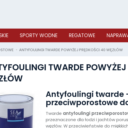
SKIE
SPORTY WODNE
REGATOWE
NAPRAWA
OSTOWE
ANTYFOULINGI TWARDE POWYŻEJ PRĘDKOŚCI 40 WĘZŁÓW
TYFOULINGI TWARDE POWYŻEJ 
ZŁÓW
Antyfoulingi twarde 
przeciwporostowe do
Twarde
antyfoulingi przeciwporost
przeznaczone dla łodzi i jachtów poru
węzłów. W przeciwieństwie do miękkich