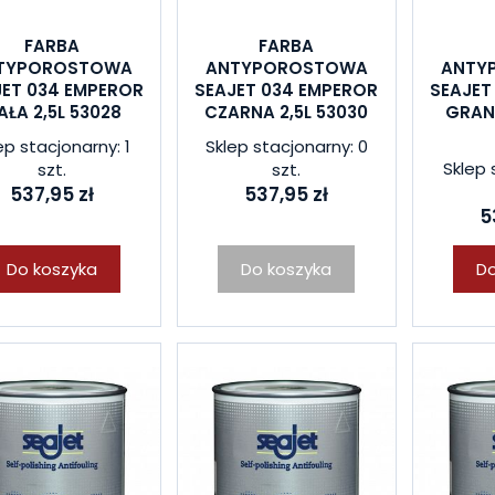
FARBA
FARBA
TYPOROSTOWA
ANTYPOROSTOWA
ANTY
JET 034 EMPEROR
SEAJET 034 EMPEROR
SEAJET
AŁA 2,5L 53028
CZARNA 2,5L 53030
GRAN
ep stacjonarny: 1
Sklep stacjonarny: 0
Sklep 
szt.
szt.
537,95 zł
537,95 zł
5
Do koszyka
Do koszyka
Do