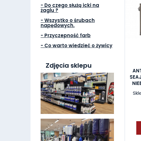
- Do czego służą icki na
żaglu ?
- Wszystko o śrubach
napędowych.
- Przyczepność farb
- Co warto wiedzieć o żywicy
Zdjęcia sklepu
AN
SEA
NIE
Skl