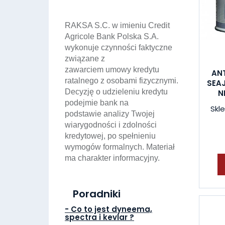
RAKSA S.C. w imieniu Credit
Agricole Bank Polska S.A.
wykonuje czynności faktyczne
związane z
zawarciem umowy kredytu
AN
ratalnego z osobami fizycznymi.
SEA
Decyzję o udzieleniu kredytu
N
podejmie bank na
Skle
podstawie analizy Twojej
wiarygodności i zdolności
kredytowej, po spełnieniu
wymogów formalnych. Materiał
ma charakter informacyjny.
Poradniki
- Co to jest dyneema,
spectra i kevlar ?